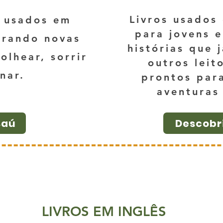
Livros usado
s usados em
para jovens e
erando novas
histórias que 
olhear, sorrir
outros leit
nar.
prontos para
aventuras
Baú
Descobri
LIVROS EM INGLÊS