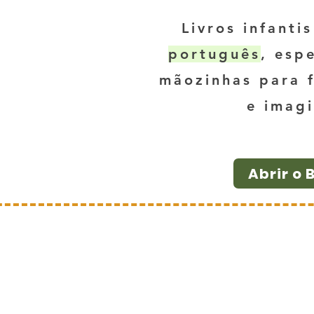
Livros infanti
português
, esp
mãozinhas para f
e imagi
Abrir o 