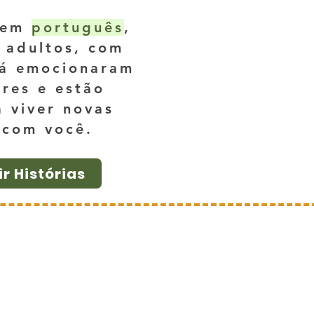
s em
português
,
 adultos, com
já emocionaram
ores e estão
 viver novas
 com você.
r Histórias