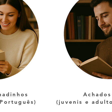
hadinhos
Achados 
 Português)
(juvenis e adult