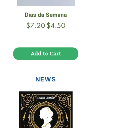
Dias da Semana
Regular Price
Sale Price
$7.20
$4.50
Frete Free acima de $39
Add to Cart
NEWS