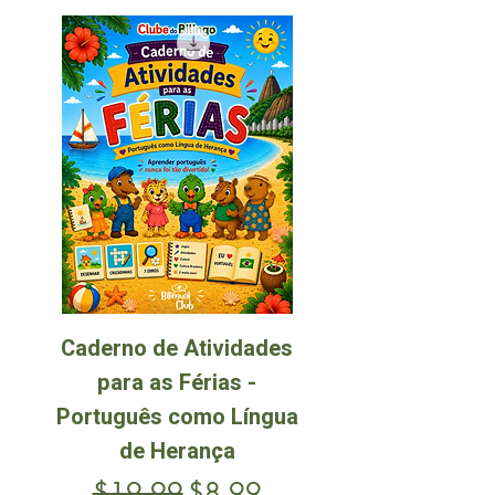
Caderno de Atividades
para as Férias -
Português como Língua
de Herança
Regular Price
Sale Price
$19.99
$8.99