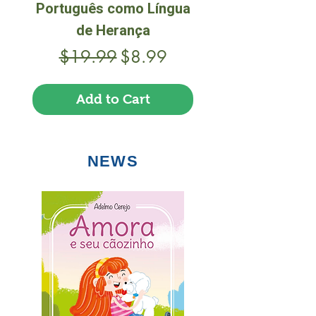
Português como Língua
de Herança
Regular Price
Sale Price
$19.99
$8.99
Add to Cart
NEWS