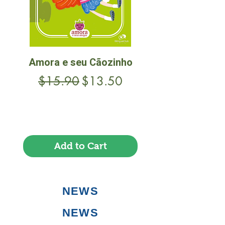
Amora e seu Cãozinho
Regular Price
Sale Price
$15.90
$13.50
Frete Free acima de $39
Add to Cart
NEWS
NEWS