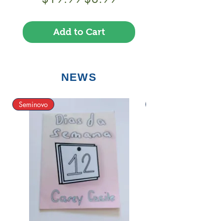
Add to Cart
NEWS
Seminovo
Bom estado