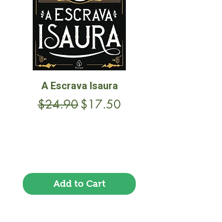
A Escrava Isaura
Regular Price
Sale Price
$24.90
$17.50
Frete Free acima de $39
Add to Cart