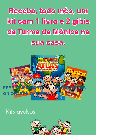
Receba, todo mês, um
kit com 1 livro e 2 gibis
da Turma da Mônica na
sua casa.
FREE SHIPPING TO ALL UNITED STATES
ON ORDERS OVER $39.
Kits avulsos