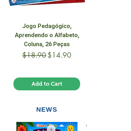
Jogo Pedagógico,
Quebra-cabeç
Aprendendo o Alfabeto,
do Brasil: Nat
Coluna, 26 Peças
Regular Price
Sale Price
$18.90
$14.90
Frete Free acima de $39
Add to Cart
NEWS
EM PDF