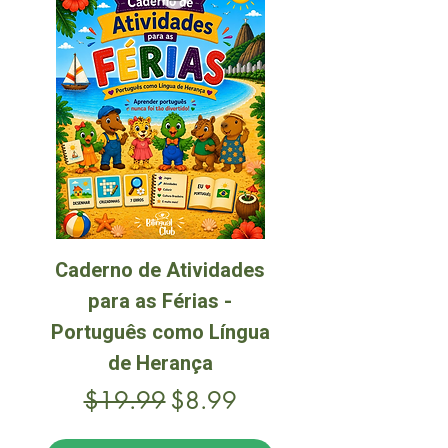
Caderno de Atividades
para as Férias -
Português como Língua
de Herança
Regular Price
Sale Price
$19.99
$8.99