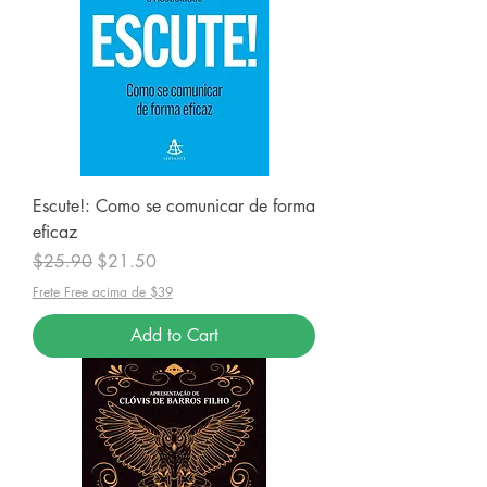
Escute!: Como se comunicar de forma
eficaz
Regular Price
Sale Price
$25.90
$21.50
Frete Free acima de $39
Add to Cart