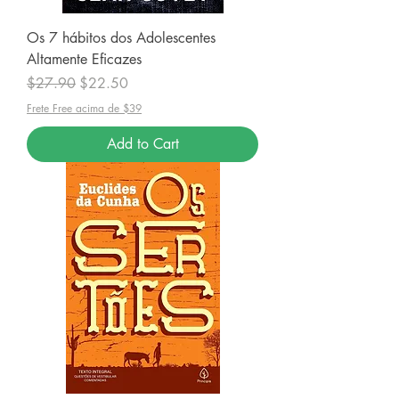
Os 7 hábitos dos Adolescentes
Altamente Eficazes
Regular Price
Sale Price
$27.90
$22.50
Frete Free acima de $39
Add to Cart