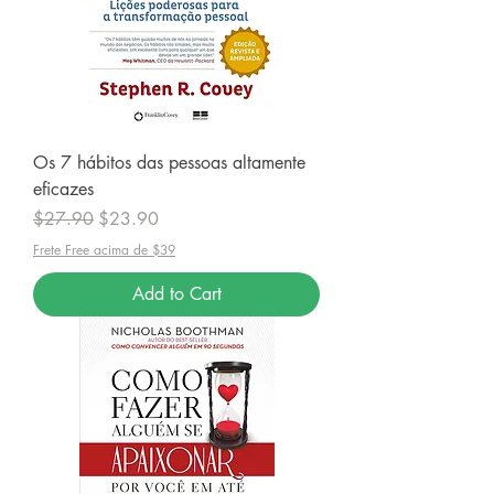
Os 7 hábitos das pessoas altamente
eficazes
Regular Price
Sale Price
$27.90
$23.90
Frete Free acima de $39
Add to Cart