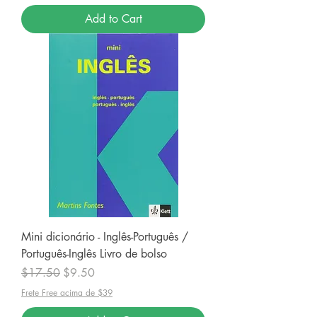
Add to Cart
Mini dicionário - Inglês-Português /
Português-Inglês Livro de bolso
Regular Price
Sale Price
$17.50
$9.50
Frete Free acima de $39