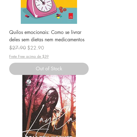
Quilos emocionais: Como se livrar
deles sem dietas nem medicamentos
Regular Price
Sale Price
$27.90
$22.90
Frete Free acima de $39
Out of Stock