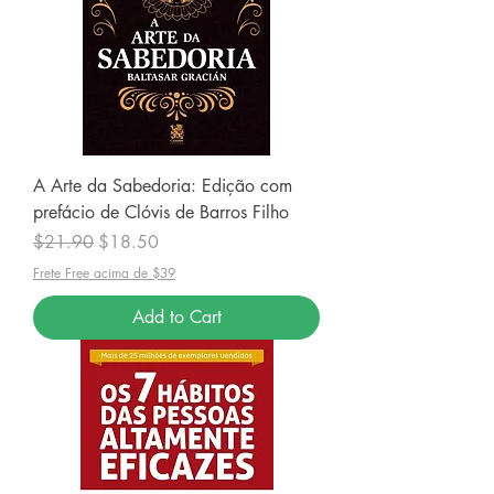
A Arte da Sabedoria: Edição com
prefácio de Clóvis de Barros Filho
Regular Price
Sale Price
$21.90
$18.50
Frete Free acima de $39
Add to Cart