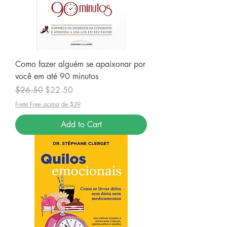
Como fazer alguém se apaixonar por
você em até 90 minutos
Regular Price
Sale Price
$26.50
$22.50
Frete Free acima de $39
Add to Cart