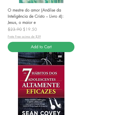
O mestre do amor (Análise da
Inteligência de Cristo – Livro 4):
Jesus, o maior e
Regular Price
Sale Price
$23.90
$19.50
Frete Free acima de $39
Add to Cart