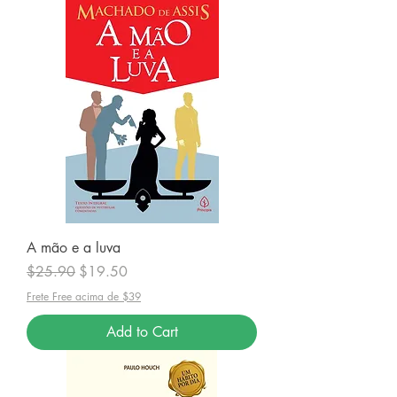
A mão e a luva
Regular Price
Sale Price
$25.90
$19.50
Frete Free acima de $39
Add to Cart