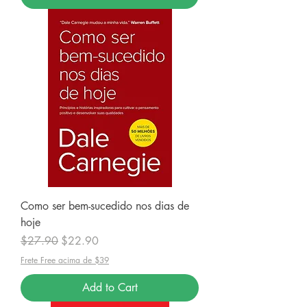
Como ser bem-sucedido nos dias de
hoje
Regular Price
Sale Price
$27.90
$22.90
Frete Free acima de $39
Add to Cart