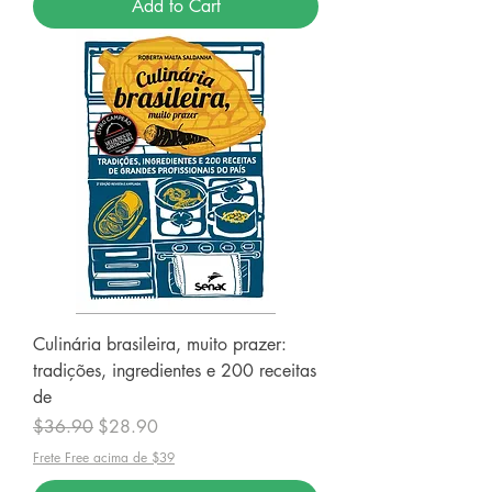
Add to Cart
Culinária brasileira, muito prazer:
tradições, ingredientes e 200 receitas
de
Regular Price
Sale Price
$36.90
$28.90
Frete Free acima de $39