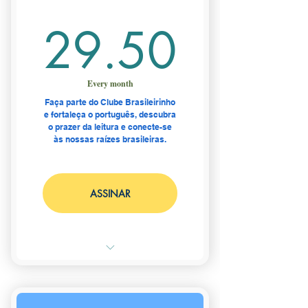
29.5
29.50
Every month
Faça parte do Clube Brasileirinho
e fortaleça o português, descubra
o prazer da leitura e conecte-se
às nossas raízes brasileiras.
ASSINAR
Aprenda, leia e viva o Brasil
dentro da sua casa