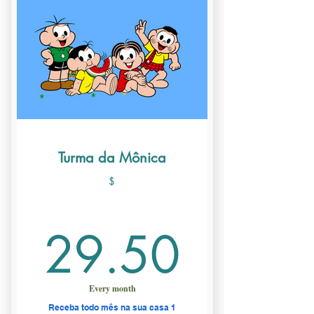
📚 2 livros em português
selecionados por educadores
🎁 + 1 brinde surpresa
Sem taxa de adesão
🚚 Frete Grátis
Turma da Mônica
$
29.5
29.50
Every month
Receba todo mês na sua casa 1