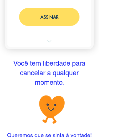
ASSINAR
Leitura cristã que ensina fé,
Você tem liberdade para
amor e valores desde cedo
cancelar a qualquer
📚 2 livros cristãos
momento.
selecionados por educadores
🎁 + 1 brinde surpresa
Sem taxa de adesão
🚚 Frete Grátis
Queremos que se sinta à vontade!