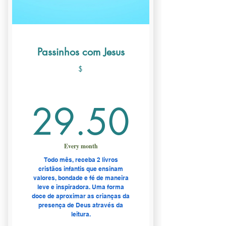
Sem taxa de adesão
🚚 Frete Grátis
Passinhos com Jesus
$
29.5
29.50
Every month
Todo mês, receba 2 livros
cristãos infantis que ensinam
valores, bondade e fé de maneira
leve e inspiradora. Uma forma
doce de aproximar as crianças da
presença de Deus através da
leitura.