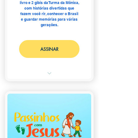
livro e 2 gibis da Turma da Mônica,
com histórias divertidas que
fazem você rir, conhecer o Brasil
e guardar memórias para várias
gerações.
ASSINAR
Receba em sua casa a Turminha
mais querida do Brasil!
📚 1 livro + 2 gibis da Turma
da Mônica
🎁 + 1 brinde surpresa