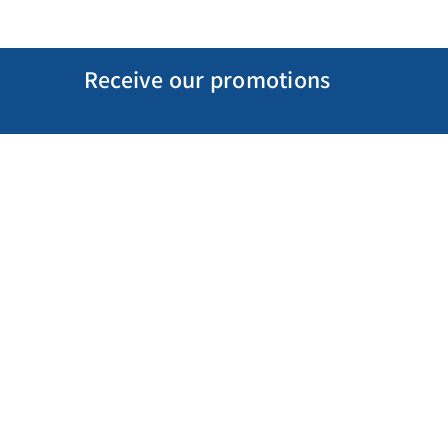
Receive our promotions
My Account
Follow us
My Orders
Gift Card