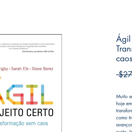
Ágil
Tra
cao
 $27
Frete F
Muito s
hoje em
transfo
como tr
avanços
custo. 