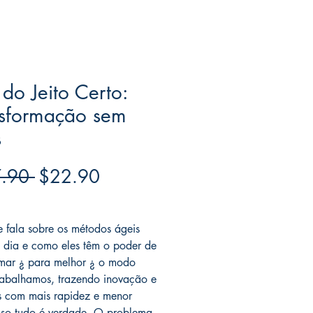
 do Jeito Certo:
nsformação sem
s
Regular
Sale
.90 
$22.90
Price
Price
ree acima de $39
e fala sobre os métodos ágeis
 dia e como eles têm o poder de
rmar ¿ para melhor ¿ o modo
abalhamos, trazendo inovação e
 com mais rapidez e menor
Isso tudo é verdade. O problema