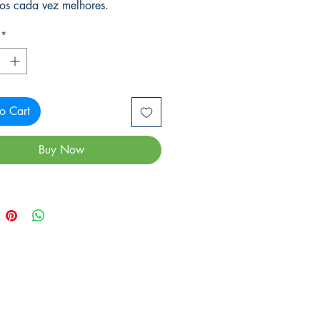
dos cada vez melhores.
*
o Cart
Buy Now