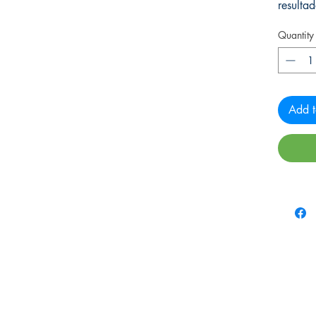
resulta
Quantity
Add t