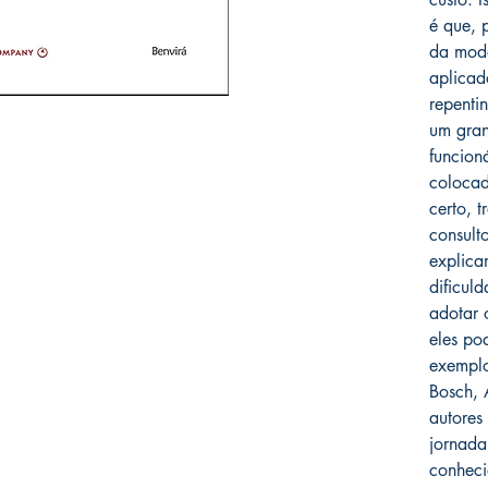
é que, 
da moda
aplicad
repenti
um gran
funcioná
colocad
certo, 
consult
explica
dificul
adotar 
eles pod
exempl
Bosch, 
autores 
jornada
conheci