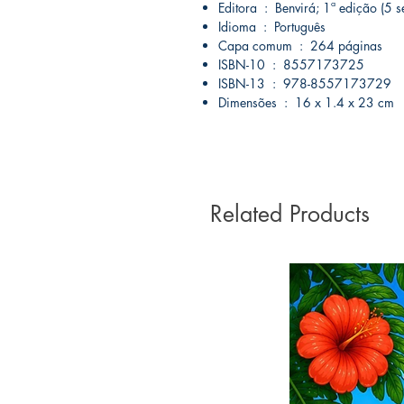
Editora ‏ : ‎ Benvirá; 1ª ediçã
Idioma ‏ : ‎ Português
Capa comum ‏ : ‎ 264 páginas
ISBN-10 ‏ : ‎ 8557173725
ISBN-13 ‏ : ‎ 978-8557173729
Dimensões ‏ : ‎ 16 x 1.4 x 23 cm
Related Products