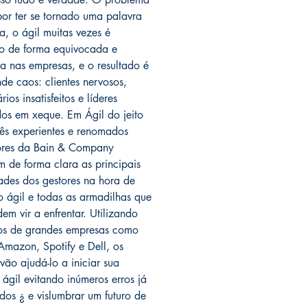
por ter se tornado uma palavra
, o ágil muitas vezes é
o de forma equivocada e
na nas empresas, e o resultado é
de caos: clientes nervosos,
rios insatisfeitos e líderes
os em xeque. Em Ágil do jeito
três experientes e renomados
ores da Bain & Company
m de forma clara as principais
dades dos gestores na hora de
o ágil e todas as armadilhas que
em vir a enfrentar. Utilizando
os de grandes empresas como
Amazon, Spotify e Dell, os
vão ajudá-lo a iniciar sua
 ágil evitando inúmeros erros já
dos ¿ e vislumbrar um futuro de