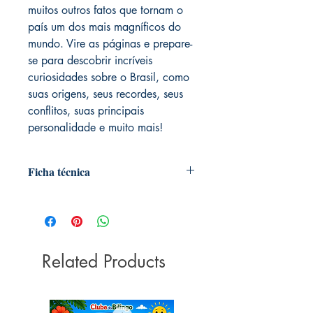
muitos outros fatos que tornam o
país um dos mais magníficos do
mundo. Vire as páginas e prepare-
se para descobrir incríveis
curiosidades sobre o Brasil, como
suas origens, seus recordes, seus
conflitos, suas principais
personalidade e muito mais!
Ficha técnica
Editora ‏ : ‎ Ciranda Cultural; Livro sobre
curiosidades edição (16 junho 2021)
Idioma ‏ : ‎ Português
Páginas ‏ : ‎ 32
Related Products
ISBN ‏ : ‎ 978-6555007688
Dimensões ‏ : ‎ 15.5 x 0.4 x 22.6 cm