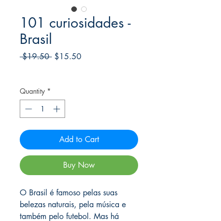
101 curiosidades -
Brasil
Regular
Sale
 $19.50 
$15.50
Price
Price
Frete Free acima de $39
Quantity
*
Add to Cart
Buy Now
O Brasil é famoso pelas suas
belezas naturais, pela música e
também pelo futebol. Mas há