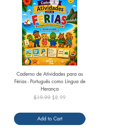
Caderno de Atividades para as
Caderno de Atividades 
Férias - Português como Língua de
do Mundo - 2026 (
Herança
Regular Price
Sale Price
$19.99
$8.99
Add to Cart