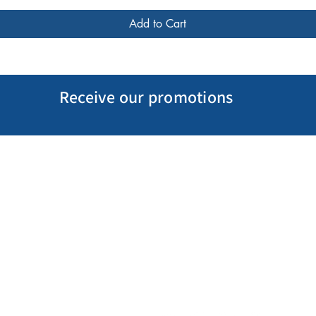
Add to Cart
Receive our promotions
My Account
Follow us