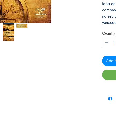
falta de
compree
no seu 
vencedo
Quantity
Add t