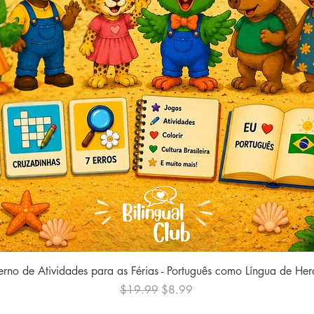
Quick View
rno de Atividades para as Férias - Português como Língua de He
Regular Price
Sale Price
$19.99
$8.99