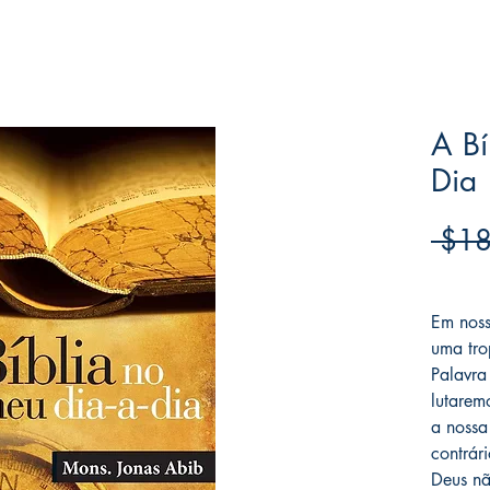
A Bí
Dia
 $18
Frete F
Em noss
uma tro
Palavra
lutarem
a nossa
contrár
Deus nã