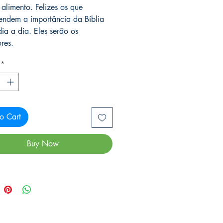
 alimento. Felizes os que
ndem a importância da Bíblia
dia a dia. Eles serão os
res.
*
o Cart
Buy Now