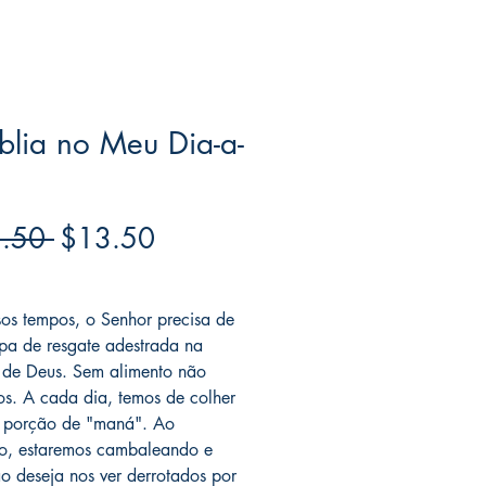
blia no Meu Dia-a-
Regular
Sale
.50 
$13.50
Price
Price
ree acima de $39
os tempos, o Senhor precisa de
pa de resgate adestrada na
 de Deus. Sem alimento não
os. A cada dia, temos de colher
 porção de "maná". Ao
io, estaremos cambaleando e
o deseja nos ver derrotados por