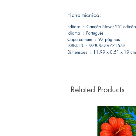
Ficha técnica:
Editora ‏ : ‎ Canção Nova; 25ª ed
Idioma ‏ : ‎ Português
Capa comum ‏ : ‎ 97 páginas
ISBN-13 ‏ : ‎ 978-8576771555
Dimensões ‏ : ‎ 11.99 x 0.51 x 19 cm
Related Products