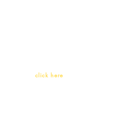
My Orders
Gift Card
Receive our promotions
Teachers and PLH Initiatives
(Portuguese as a heritage language)
Whatsapp:
click here
(Monday to Friday, 9:00 -17:30)