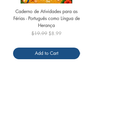
Caderno de Atividades para as
Caderno de Atividades 
Férias - Português como Língua de
do Mundo - 2026 (
Herança
Regular Price
Sale Price
$19.99
$8.99
Add to Cart
Follow us