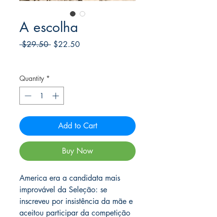
A escolha
Regular
Sale
 $29.50 
$22.50
Price
Price
Frete Free acima de $39
Quantity
*
Add to Cart
Buy Now
America era a candidata mais
improvável da Seleção: se
inscreveu por insistência da mãe e
aceitou participar da competição