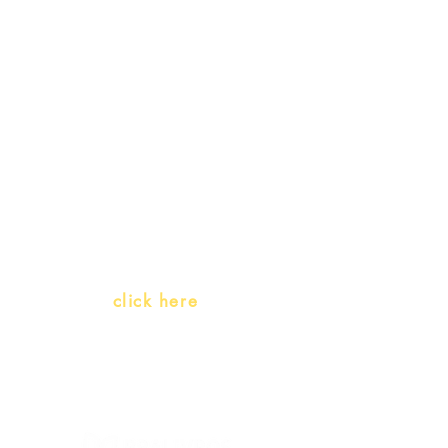
Receive our
promotions
Teachers and PLH Initiatives
(Portuguese as a heritage
language)
Whatsapp:
click here
(Monday to Friday, 9:00 -17:30)