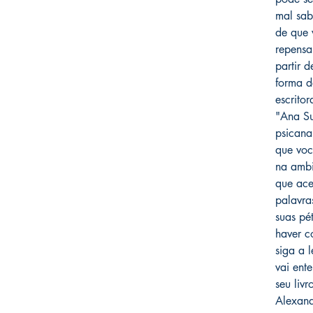
mal sab
de que 
repensa
partir d
forma d
escritor
"Ana Su
psicana
que você
na ambi
que ace
palavra
suas pét
haver c
siga a 
vai ente
seu livr
Alexand