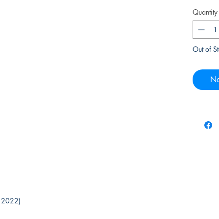
Quantity
Out of S
No
aio 2022)