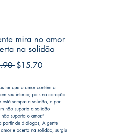
ente mira no amor
erta na solidão
Regular
Sale
.90 
$15.70
Price
Price
ree acima de $39
s ler que o amor contém a
 em seu interior, pois no coração
 está sempre a solidão, e por
em não suporta a solidão
não suporta o amor.”
a partir de diálogos, A gente
 amor e acerta na solidão, surgiu