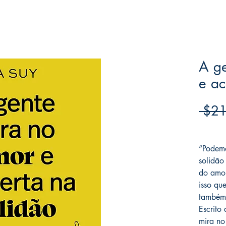
A g
e ac
 $21
Frete F
“Podemo
solidão
do amor
isso qu
também 
Escrito 
mira no