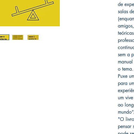
de expe
salas d
(enquan
amigos,
teóricas
profess
continua
sem a p
manual 
o tema.
Puxe um
para um
experiê
um vive
ao long
mundo”
"O livr
pensar 
pode se