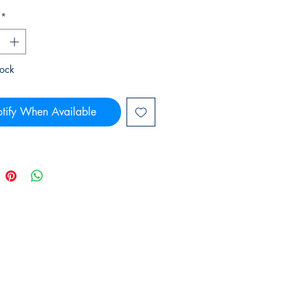
*
tock
tify When Available