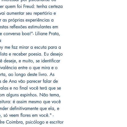
er quem foi Freud: tenha certeza
vai aumentar seu repertório e
r as próprias experiências a
estas reflexões estimulantes em
e conversa boa!"- Liliane Prata,
a
y me faz mirar a escuta para a
lista e receber poesia. Eu desejo
 deseje, e muito, se identificar
valência entre o que mira e o
rta, ao longo deste livro. As
s de Ana vão parecer falar de
alas e no final você terá que se
om alguns espinhos. Não tema,
leitura: é assim mesmo que você
nder definitivamente que ela, e
o, só veem flores em você." -
re Coimbra, psicólogo e escritor