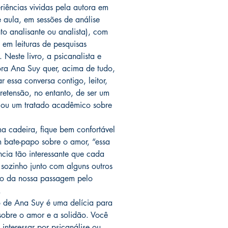
riências vividas pela autora em
e aula, em sessões de análise
to analisante ou analista), com
 em leituras de pesquisas
. Neste livro, a psicanalista e
ora Ana Suy quer, acima de tudo,
r essa conversa contigo, leitor,
retensão, no entanto, de ser um
ou um tratado acadêmico sobre
a cadeira, fique bem confortável
 bate-papo sobre o amor, “essa
ncia tão interessante que cada
 sozinho junto com alguns outros
o da nossa passagem pelo
.
o de Ana Suy é uma delícia para
sobre o amor e a solidão. Você
 interessar por psicanálise ou