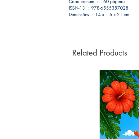
Capa comum ‏ : ‎ 160 páginas
ISBN-13 ‏ : ‎ 978-6555357028
Dimensões ‏ : ‎ 14 x 1.6 x 21 cm
Related Products