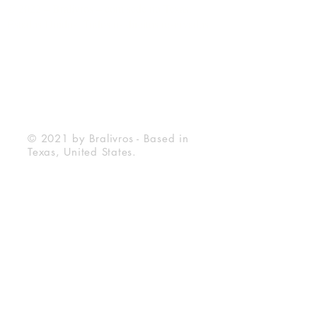
© 2022 – Bralivros – com sede no Texas,
Estados Unidos. Todos os direitos reservados.
100% Safe Environment
Payment Method
© 2021 by Bralivros - Based in
Texas, United States.
Bralivros
About Us