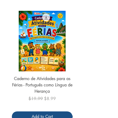
Medidas : ‎ 5 x 23.01 x 30 cm
Ano: 2017
Caderno de Atividades para as
Caderno de Atividades 
Férias - Português como Língua de
do Mundo - 2026 (
Herança
Regular Price
Sale Price
$19.99
$8.99
Add to Cart