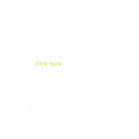
Teachers and PLH Initiatives
(Portuguese as a heritage
language)
Whatsapp:
click here
(Monday to Friday, 9:00 -17:30)