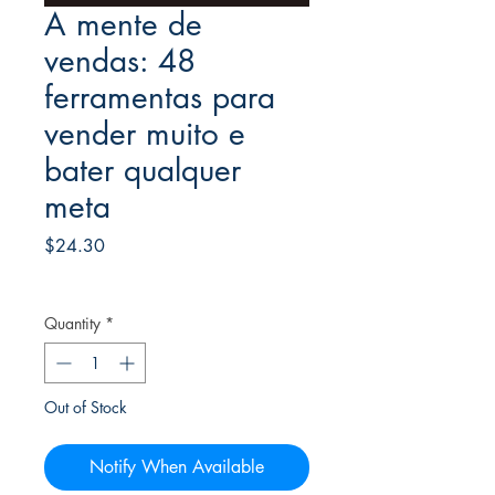
A mente de
vendas: 48
ferramentas para
vender muito e
bater qualquer
meta
Price
$24.30
Frete Free acima de $39
Quantity
*
Out of Stock
Notify When Available