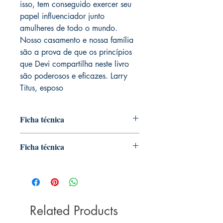
isso, tem conseguido exercer seu
papel influenciador junto
amulheres de todo o mundo.
Nosso casamento e nossa família
são a prova de que os princípios
que Devi compartilha neste livro
são poderosos e eficazes. Larry
Titus, esposo
Ficha técnica
Devi Titus, casada com Larry Titus há
Ficha técnica
mais de 50 anos, está entre as mais
reconhecidas conferencistas e
Editora ‏ : ‎ Mundo Cristão; 1ª edição (3
escritoras cristãs da América do
julho 2017)
Norte. É comunicadora premiada pela
Idioma ‏ : ‎ Português
Washington Press Women's
Capa comum ‏ : ‎ 160 páginas
Association e fala para centenas de
Related Products
ISBN-13 ‏ : ‎ 978-8543302317
milhares de pessoas todos os anos. A
Dimensões ‏ : ‎ 20.2 x 13.6 x 1.2 cm
paixão de Devi é restaurar a dignidade