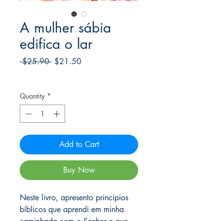
A mulher sábia
edifica o lar
Regular
Sale
 $25.90 
$21.50
Price
Price
Frete Free acima de $39
Quantity
*
Add to Cart
Buy Now
Neste livro, apresento princípios
bíblicos que aprendi em minha