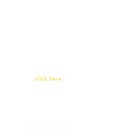
promotions
Teachers and PLH Initiatives
(Portuguese as a heritage
language)
Whatsapp:
click here
(Monday to Friday, 9:00 -17:30)