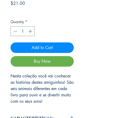
Price
$21.00
Frete Free acima de $39
Quantity
*
Add to Cart
Buy Now
Nesta coleção você vai conhecer
as histórias destes amiguinhos! São
seis animais diferentes em cada
livro para ouvir e se divertir muito
com os seus sons!
CARACTERÍSTICAS: