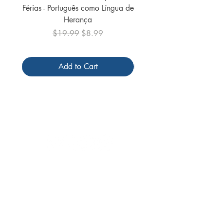
Férias - Português como Língua de
do Mundo - 2026 (
Herança
Regular Price
Sale Price
$19.99
$8.99
Add to Cart
Follow us
Receive our