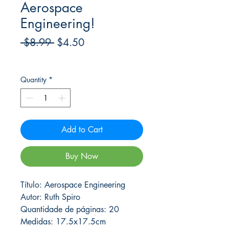
Aerospace
Engineering!
Regular
Sale
 $8.99 
$4.50
Price
Price
Frete Free acima de $39
Quantity
*
Add to Cart
Buy Now
Título: Aerospace Engineering
Autor: Ruth Spiro
Quantidade de páginas: 20
Medidas: 17.5x17.5cm