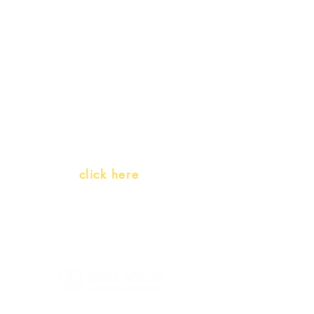
promotions
Teachers and PLH Initiatives
(Portuguese as a heritage
language)
Whatsapp:
click here
(Monday to Friday, 9:00 -17:30)