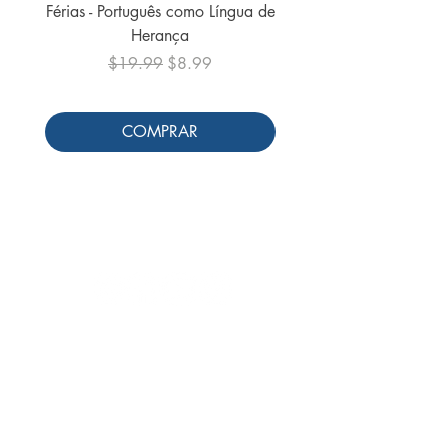
Férias - Português como Língua de
do Mundo - 2026 (
Herança
Regular Price
Sale Price
$19.99
$8.99
COMPRAR
Follow us
Receive our