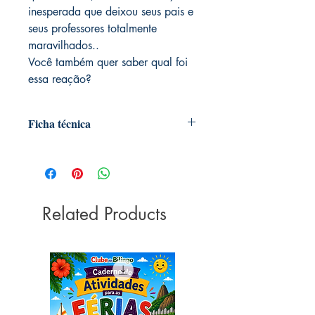
inesperada que deixou seus pais e
seus professores totalmente
maravilhados..
Você também quer saber qual foi
essa reação?
Ficha técnica
AUTORIA: Adelmo Cerejo
ISBN:
DIMENSÕES: 10 X 8 inches
EDITORA: Bilingual Club Publishing
ANO DE PUBLICAÇÃO: 2020
Related Products
LÍNGUA: Português (Brasil)
PÁGINAS: 32