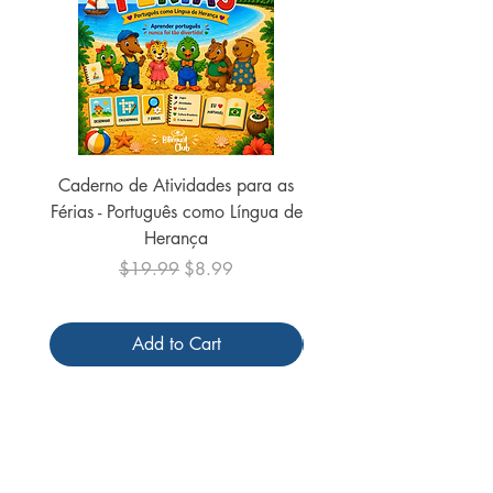
Caderno de Atividades para as
Caderno de Atividades 
Férias - Português como Língua de
do Mundo - 2026 (
Herança
Regular Price
Sale Price
$19.99
$8.99
Add to Cart
Follow us