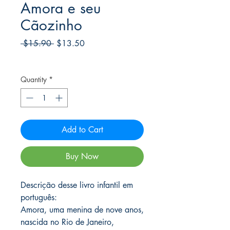
Amora e seu
Cãozinho
Regular
Sale
 $15.90 
$13.50
Price
Price
Frete Free acima de $39
Quantity
*
Add to Cart
Buy Now
Descrição desse livro infantil em
português:
Amora, uma menina de nove anos,
nascida no Rio de Janeiro,