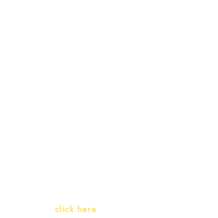
Receive our
promotions
Teachers and PLH Initiatives
(Portuguese as a heritage
language)
Whatsapp:
click here