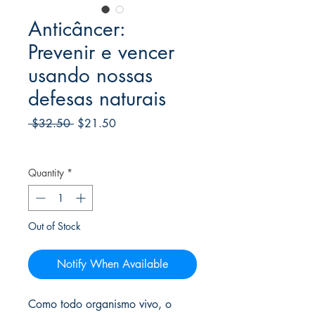
Anticâncer:
Prevenir e vencer
usando nossas
defesas naturais
Regular
Sale
 $32.50 
$21.50
Price
Price
Frete Free acima de $39
Quantity
*
Out of Stock
Notify When Available
Como todo organismo vivo, o