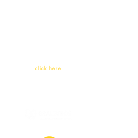
Teachers and PLH Initiatives
(Portuguese as a heritage
language)
Whatsapp:
click here
(Monday to Friday, 9:00 -17:30)