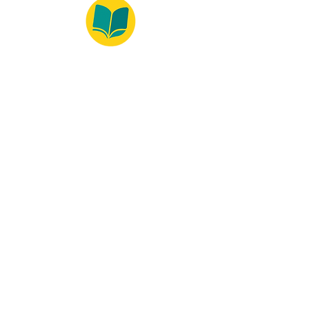
© 2022 – Bralivros – com sede no Texas,
Estados Unidos. Todos os direitos reservados.
100% Safe Environment
Payment Method
© 2021 by Bralivros - Based in
Texas, United States.