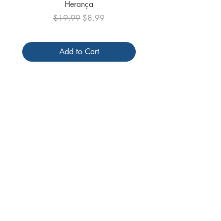
Herança
Regular Price
Sale Price
$19.99
$8.99
Add to Cart
Follow us
Receive our
promotions