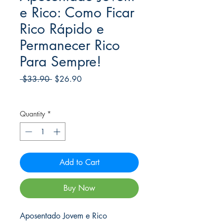
e Rico: Como Ficar
Rico Rápido e
Permanecer Rico
Para Sempre!
Regular
Sale
 $33.90 
$26.90
Price
Price
Frete Free acima de $39
Quantity
*
Add to Cart
Buy Now
Aposentado Jovem e Rico