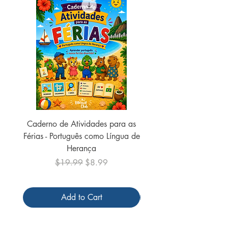
Caderno de Atividades para as
Caderno de Atividades 
Férias - Português como Língua de
do Mundo - 2026 (
Herança
Regular Price
Sale Price
$19.99
$8.99
Add to Cart