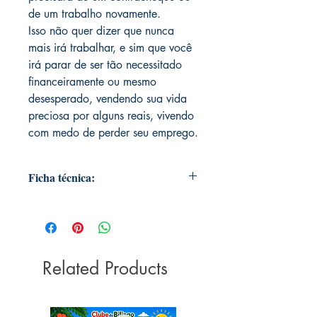
de um trabalho novamente.
Isso não quer dizer que nunca
mais irá trabalhar, e sim que você
irá parar de ser tão necessitado
financeiramente ou mesmo
desesperado, vendendo sua vida
preciosa por alguns reais, vivendo
com medo de perder seu emprego.
Ficha técnica:
Editora ‏ : ‎ Alta Books; 1ª edição -
Revista e atualizada (28 agosto
2017)
Idioma ‏ : ‎ Português
Related Products
Capa comum ‏ : ‎ 368 páginas
ISBN-10 ‏ : ‎ 8550800945
ISBN-13 ‏ : ‎ 978-8550800943
Dimensões ‏ : ‎ 16 x 2 x 23 cm