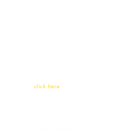
Receive our
promotions
Teachers and PLH Initiatives
(Portuguese as a heritage
language)
Whatsapp:
click here
(Monday to Friday, 9:00 -17:30)