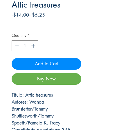
Attic treasures
Regular
Sale
 $14.00 
$5.25
Price
Price
Frete Free acima de $39
Quantity
*
Add to Cart
Buy Now
Título: Attic treasures
Autores: Wanda
Brunstetter/Tammy
Shuttlesworth/Tammy
Spaeth/Pamela K. Tracy
Quantidade de páginas: 345