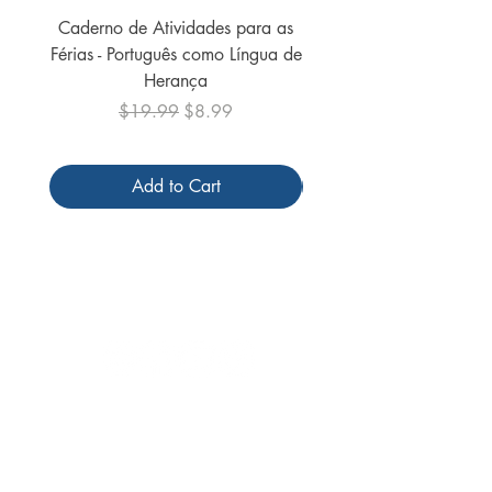
Caderno de Atividades para as
Caderno de Atividades 
Férias - Português como Língua de
do Mundo - 2026 (
Herança
Regular Price
Sale Price
$19.99
$8.99
Add to Cart
Follow us