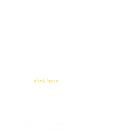
promotions
Teachers and PLH Initiatives
(Portuguese as a heritage
language)
Whatsapp:
click here
(Monday to Friday, 9:00 -17:30)