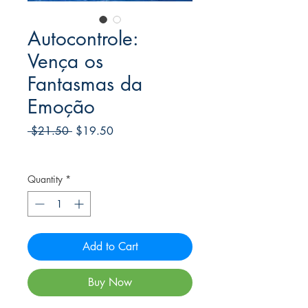
Autocontrole:
Vença os
Fantasmas da
Emoção
Regular
Sale
 $21.50 
$19.50
Price
Price
Frete Free acima de $39
Quantity
*
Add to Cart
Buy Now