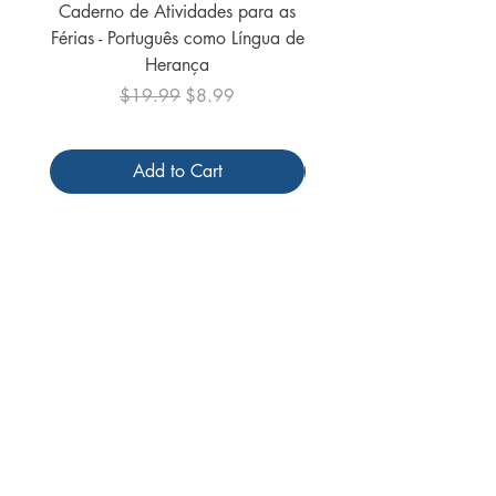
Caderno de Atividades para as
Caderno de Atividades 
Férias - Português como Língua de
do Mundo - 2026 (
Herança
Regular Price
Sale Price
$19.99
$8.99
Add to Cart
Follow us
Receive our