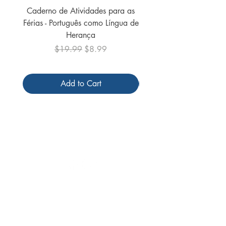
Caderno de Atividades para as
Caderno de Atividades 
Férias - Português como Língua de
do Mundo - 2026 (
Herança
Regular Price
Sale Price
$19.99
$8.99
Add to Cart
Follow us