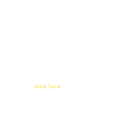
Receive our
promotions
Teachers and PLH Initiatives
(Portuguese as a heritage
language)
Whatsapp:
click here
(Monday to Friday, 9:00 -17:30)