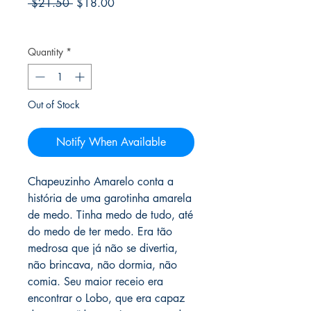
Regular
Sale
 $21.50 
$18.00
Price
Price
Frete Free acima de $39
Quantity
*
Out of Stock
Notify When Available
Chapeuzinho Amarelo conta a
história de uma garotinha amarela
de medo. Tinha medo de tudo, até
do medo de ter medo. Era tão
medrosa que já não se divertia,
não brincava, não dormia, não
comia. Seu maior receio era
encontrar o Lobo, que era capaz