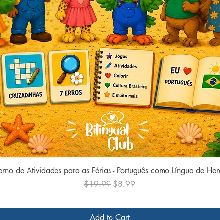
Quick View
rno de Atividades para as Férias - Português como Língua de He
Regular Price
Sale Price
$19.99
$8.99
Add to Cart