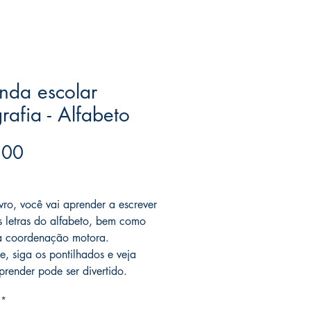
nda escolar
grafia - Alfabeto
Price
.00
ree acima de $39
ivro, você vai aprender a escrever
s letras do alfabeto, bem como
 a coordenação motora.
e, siga os pontilhados e veja
render pode ser divertido.
*