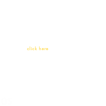
Gift Card
Receive our promotions
Teachers and PLH Initiatives
(Portuguese as a heritage language)
Whatsapp:
click here
(Monday to Friday, 9:00 -17:30)