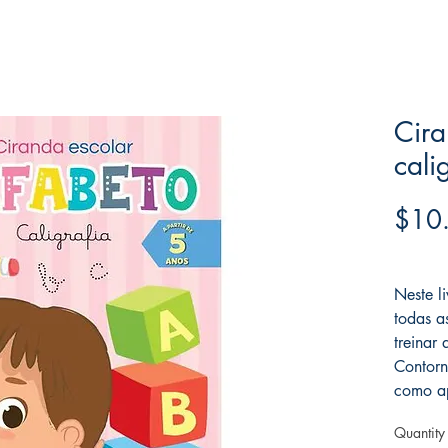
Cira
cali
$10
Frete F
Neste l
todas a
treinar
Contorn
como ap
Quantity