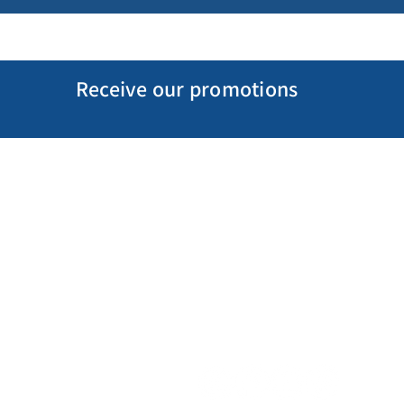
Receive our promotions
My Account
Follow us
My Orders