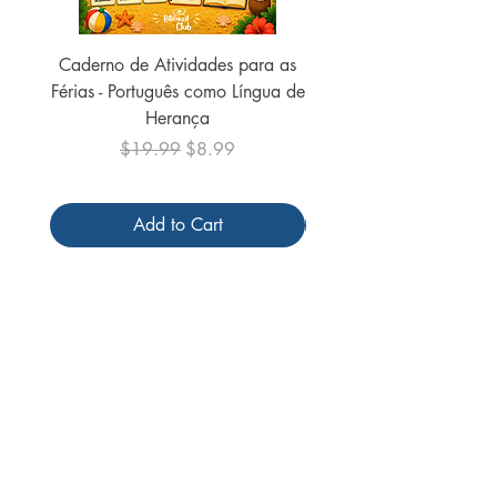
Caderno de Atividades para as
Caderno de Atividades 
Férias - Português como Língua de
do Mundo - 2026 (
Herança
Regular Price
Sale Price
$19.99
$8.99
Add to Cart
Follow us