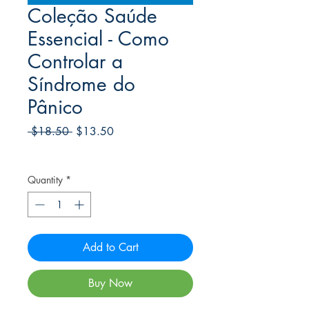
Coleção Saúde
Essencial - Como
Controlar a
Síndrome do
Pânico
Regular
Sale
 $18.50 
$13.50
Price
Price
Frete Free acima de $39
Quantity
*
Add to Cart
Buy Now