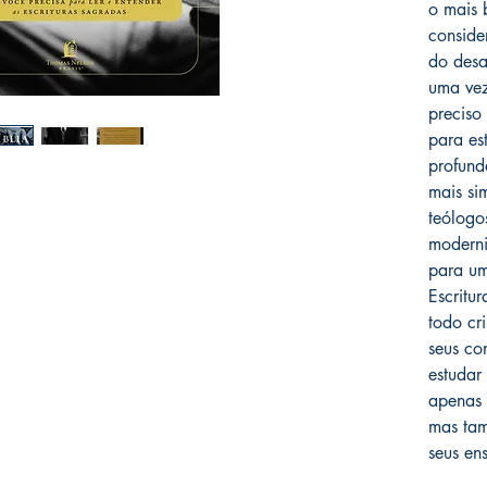
o mais 
conside
do desa
uma vez
preciso
para es
profund
mais si
teólogo
moderni
para um
Escritu
todo cr
seus co
estudar
apenas 
mas tam
seus en