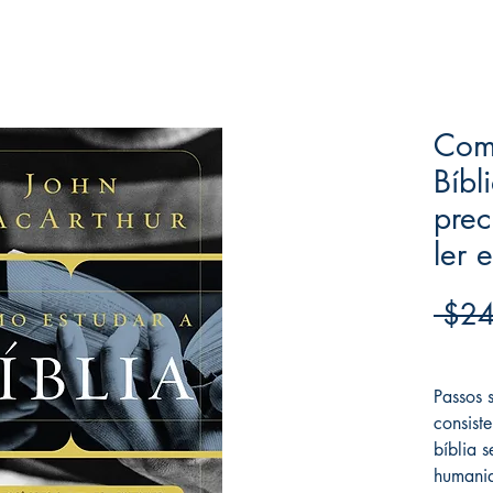
Com
Bíbl
prec
ler 
 $24
Frete F
Passos 
consist
bíblia s
humanid