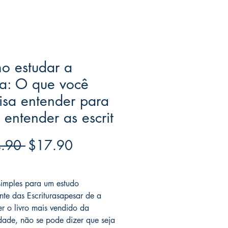
o estudar a
ia: O que você
isa entender para
e entender as escrit
Regular
Sale
.90 
$17.90
Price
Price
ree acima de $39
simples para um estudo
ente das Escriturasapesar de a
er o livro mais vendido da
ade, não se pode dizer que seja