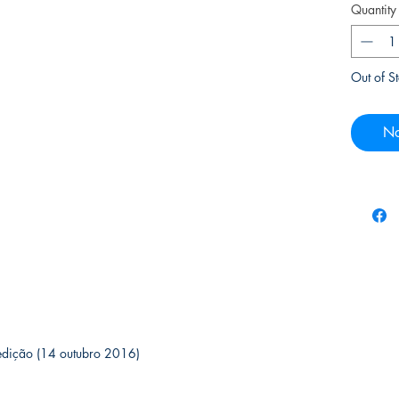
Quantity
Out of S
No
l; 1ª edição (14 outubro 2016)