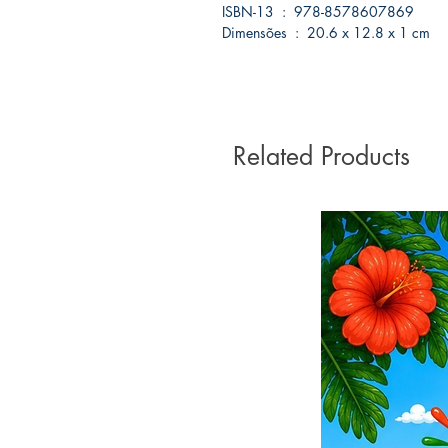
ISBN-13 ‏ : ‎ 978-8578607869
Dimensões ‏ : ‎ 20.6 x 12.8 x 1 cm
Related Products