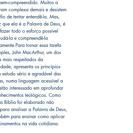
bem-compreendido. Muitos a
ram complexa demais e desistem
fio de tentar entendê-la. Mas,
 que ela é a Palavra de Deus, é
 fazer todo o esforço possível
tudá-la e compreendê-la
amente.Para tornar essa tarefa
mples, John MacArthur, um dos
s mais respeitados da
dade, apresenta os princípios
 estudo sério e agradável das
ras, numa linguagem acessível a
istão interessado em aprofundar
nhecimentos teológicos. Como
 a Bíblia foi elaborado não
para analisar a Palavra de Deus,
bém para ensinar como aplicar
sinamentos na vida cotidiana.