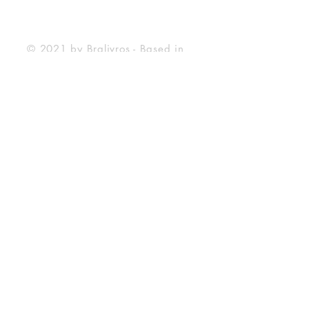
Payment Method
© 2021 by Bralivros - Based in
Texas, United States.
Bralivros
About Us
BraLivros Blog
Frequently Asked Questions
Shipping Deadline