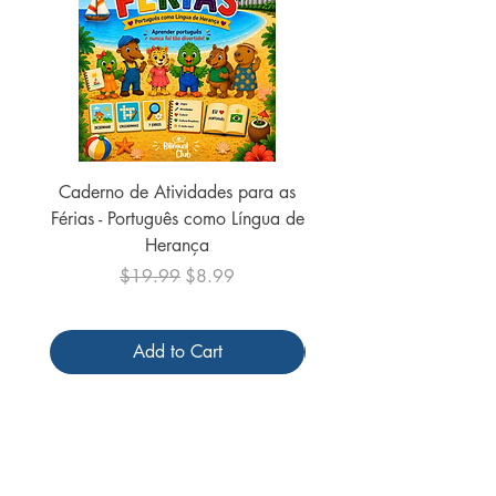
Caderno de Atividades para as
Caderno de Atividades 
Férias - Português como Língua de
do Mundo - 2026 (
Herança
Regular Price
Sale Price
$19.99
$8.99
Add to Cart
Follow us