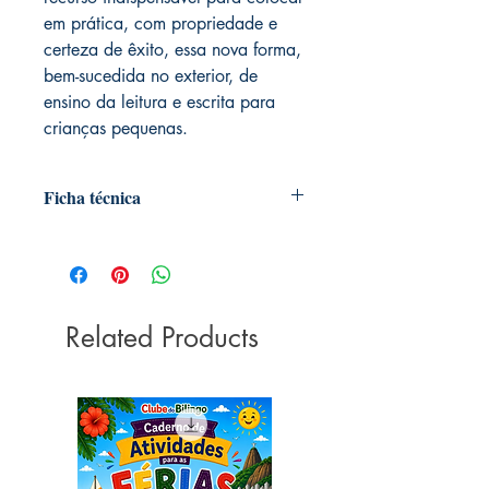
em prática, com propriedade e
certeza de êxito, essa nova forma,
bem-sucedida no exterior, de
ensino da leitura e escrita para
crianças pequenas.
Ficha técnica
Editora ‏ : ‎ Penso; 1ª edição (14
outubro 2005)
Idioma ‏ : ‎ Português
Páginas ‏ : ‎ 216
Related Products
ISBN ‏ : ‎ 978-8536305950
Dimensões ‏ : ‎ 24.6 x 17.2 x 1.8 cm