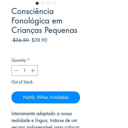
Consciência
Fonológica em
Crianças Pequenas
Regular
Sale
 $36.50 
$28.90
Price
Price
Frete Free acima de $39
Quantity
*
Out of Stock
Notify When Available
Inteiramente adaptado a nossa
realidade e língua, trata-se de um
recurso indispensável para colocar