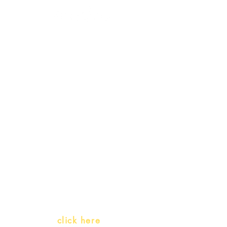
Receive our
promotions
Teachers and PLH Initiatives
(Portuguese as a heritage
language)
Whatsapp:
click here