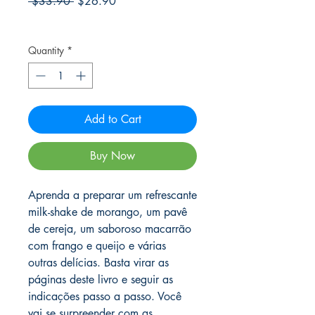
Regular
Sale
 $33.90 
$26.90
Price
Price
Frete Free acima de $39
Quantity
*
Add to Cart
Buy Now
Aprenda a preparar um refrescante
milk-shake de morango, um pavê
de cereja, um saboroso macarrão
com frango e queijo e várias
outras delícias. Basta virar as
páginas deste livro e seguir as
indicações passo a passo. Você
vai se surpreender com as