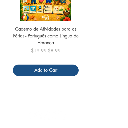
Caderno de Atividades para as
Caderno de Atividades 
Férias - Português como Língua de
do Mundo - 2026 (
Herança
Regular Price
Sale Price
$19.99
$8.99
Add to Cart
Follow us