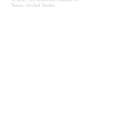
Texas, United States.
Bralivros
About Us
BraLivros Blog
Frequently Asked Questions
Shipping Deadline
Store Policy
Exchanges and returns