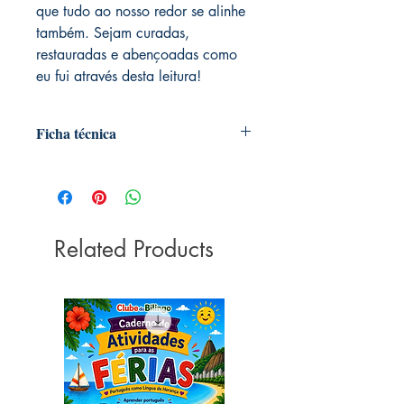
que tudo ao nosso redor se alinhe
também. Sejam curadas,
restauradas e abençoadas como
eu fui através desta leitura!
Ficha técnica
Editora ‏ : ‎ Editora Vida; 1ª edição (1
janeiro 2015)
Idioma ‏ : ‎ Português
Capa comum ‏ : ‎ 160 páginas
Related Products
ISBN-13 ‏ : ‎ 978-8538303947
Dimensões ‏ : ‎ 20.8 x 13.6 x 0.8 cm