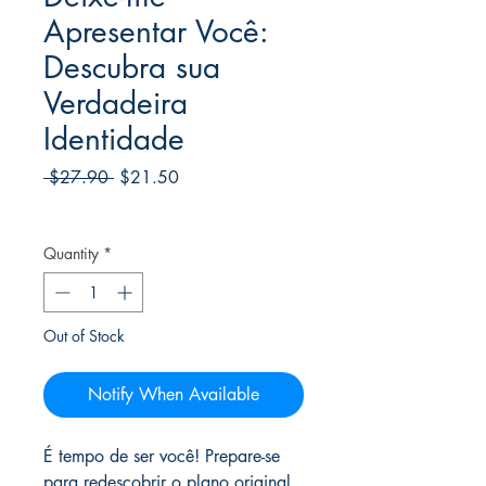
Apresentar Você:
Descubra sua
Verdadeira
Identidade
Regular
Sale
 $27.90 
$21.50
Price
Price
Frete Free acima de $39
Quantity
*
Out of Stock
Notify When Available
É tempo de ser você! Prepare-se
para redescobrir o plano original