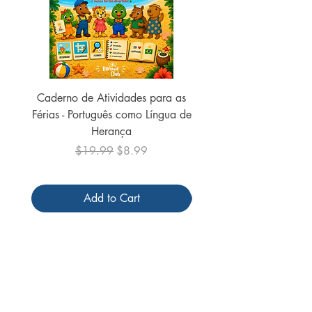
Caderno de Atividades para as
Caderno de Atividades 
Férias - Português como Língua de
do Mundo - 2026 (
Herança
Regular Price
Sale Price
$19.99
$8.99
Add to Cart
Follow us