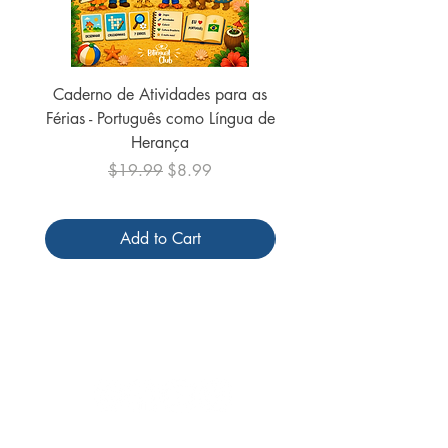
Caderno de Atividades para as
Caderno de Atividades 
Férias - Português como Língua de
do Mundo - 2026 (
Herança
Regular Price
Sale Price
$19.99
$8.99
Add to Cart
Follow us