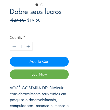
Dobre seus lucros
Regular
Sale
 $27.50 
$19.50
Price
Price
Frete Free acima de $39
Quantity
*
Add to Cart
Buy Now
VOCÊ GOSTARIA DE: Diminuir
consideravelmente seus custos em
pesquisa e desenvolvimento,
computadores, recursos humanos e