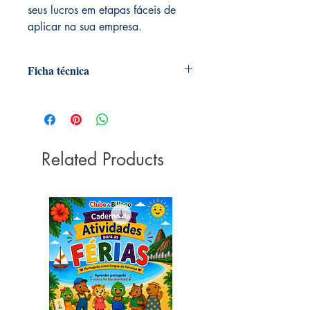
seus lucros em etapas fáceis de
aplicar na sua empresa.
Ficha técnica
Autoria: Bob Fifer
Editora ‏ : ‎ HarperCollins; 1ª edição
(31 julho 2017)
Idioma ‏ : ‎ Português
Related Products
Páginas ‏ : ‎ 200
ISBN ‏ : ‎ 978-8595081796
Dimensões ‏ : ‎ 23 x 15.4 x 1.2 cm