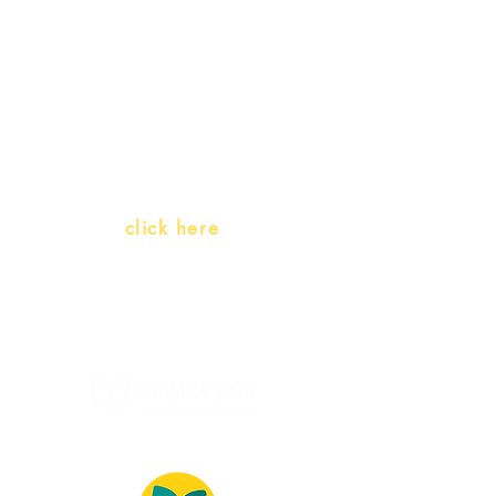
Teachers and PLH Initiatives
(Portuguese as a heritage
language)
Whatsapp:
click here
(Monday to Friday, 9:00 -17:30)