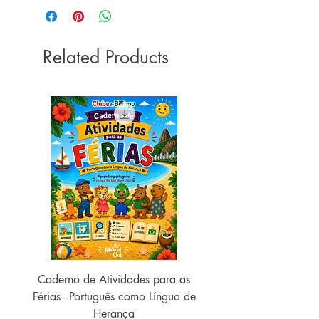
Related Products
Caderno de Atividades para as
Caderno de Atividades 
Férias - Português como Língua de
do Mundo - 2026 (
Herança