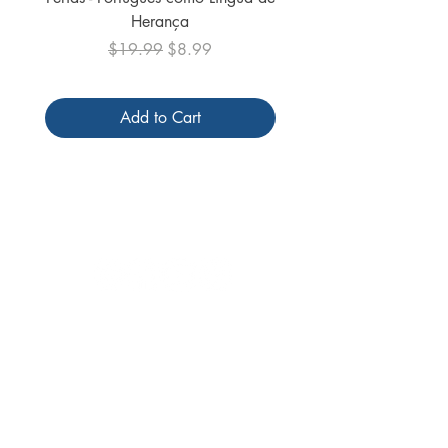
Herança
Regular Price
Sale Price
$19.99
$8.99
Add to Cart
Follow us
Receive our