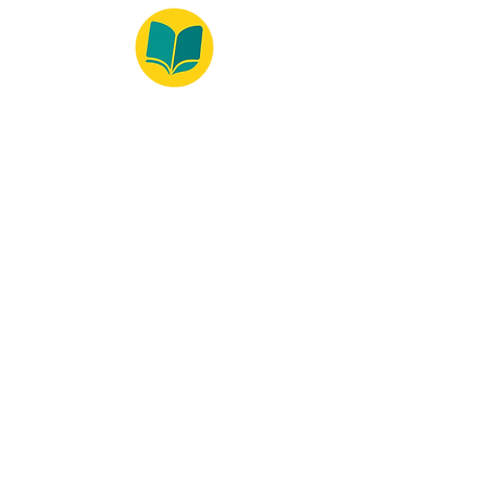
© 2022 – Bralivros – com sede no Texas,
Estados Unidos. Todos os direitos reservados.
100% Safe Environment
Payment Method
© 2021 by Bralivros - Based in
Texas, United States.