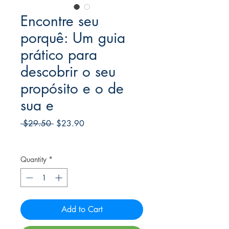
Encontre seu
porquê: Um guia
prático para
descobrir o seu
propósito e o de
sua e
Regular
Sale
 $29.50 
$23.90
Price
Price
Frete Free acima de $39
Quantity
*
Add to Cart