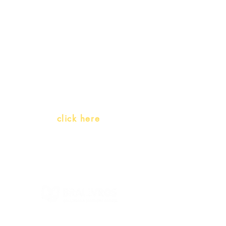
promotions
Teachers and PLH Initiatives
(Portuguese as a heritage
language)
Whatsapp:
click here
(Monday to Friday, 9:00 -17:30)