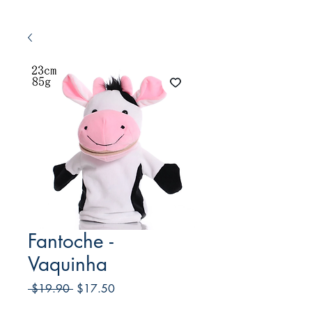
Fantoche -
Vaquinha
Regular
Sale
 $19.90 
$17.50
Price
Price
Frete Free acima de $39