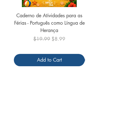
Caderno de Atividades para as
Caderno de Atividades 
Férias - Português como Língua de
do Mundo - 2026 (
Herança
Regular Price
Sale Price
$19.99
$8.99
Add to Cart
Follow us