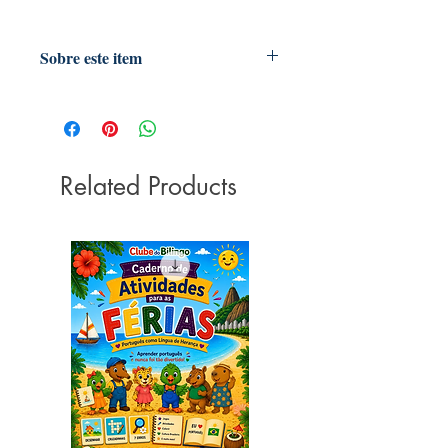
Sobre este item
"Proporciona o desenvolvimento da
imaginação, criatividade, vocabulário
e coordenação motora"
Fantoche de mão com movimento de
boca
Related Products
Para crianças à partir de 3 anos
Medidas: 23 a 27 cm
Material: Pelúcia