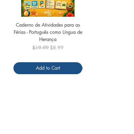
Caderno de Atividades para as
Caderno de Atividades 
Férias - Português como Língua de
do Mundo - 2026 (
Herança
Regular Price
Sale Price
$19.99
$8.99
Add to Cart
Follow us