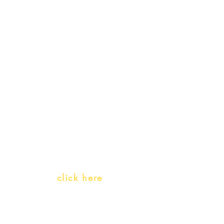
My Account
Follow us
My Orders
Gift Card
Receive our promotions
Teachers and PLH Initiatives
(Portuguese as a heritage language)
Whatsapp:
click here
(Monday to Friday, 9:00 -17:30)