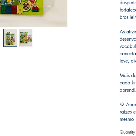
despert
fortale
brasilei
As ativi
desenvo
vocabul
conecta
leve, di
Mais do
cada ki
aprendi
💚 Apre
raízes e
mesmo l
Quantity