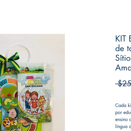
KIT
de t
Síti
Ama
 $25
Frete F
Cada ki
por edu
ensino 
língua 