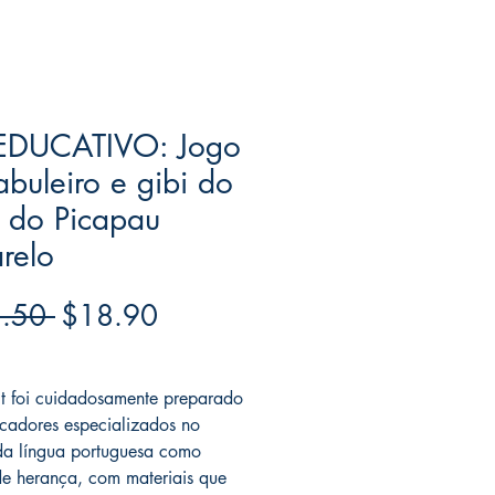
 EDUCATIVO: Jogo
abuleiro e gibi do
o do Picapau
relo
Regular
Sale
.50 
$18.90
Price
Price
ree acima de $39
t foi cuidadosamente preparado
cadores especializados no
da língua portuguesa como
de herança, com materiais que