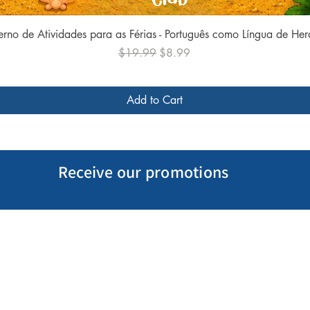
Quick View
rno de Atividades para as Férias - Português como Língua de He
Regular Price
Sale Price
$19.99
$8.99
Add to Cart
Receive our promotions