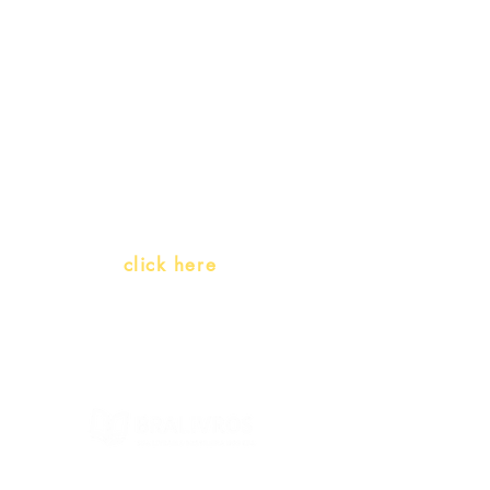
promotions
Teachers and PLH Initiatives
(Portuguese as a heritage
language)
Whatsapp:
click here
(Monday to Friday, 9:00 -17:30)