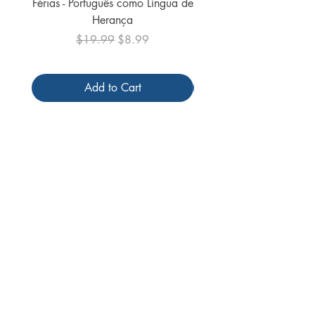
Férias - Português como Língua de
do Mundo - 2026 (
Herança
Regular Price
Sale Price
$19.99
$8.99
Add to Cart
Follow us
Receive our