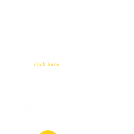
Teachers and PLH Initiatives
(Portuguese as a heritage
language)
Whatsapp:
click here
(Monday to Friday, 9:00 -17:30)