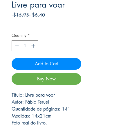
Livre para voar
Regular
Sale
 $15.95 
$6.40
Price
Price
Frete Free acima de $39
Quantity
*
Add to Cart
Buy Now
Título: Livre para voar
Autor: Fábio Teruel
Quantidade de páginas: 141
Medidas: 14x21cm
Foto real do livro.