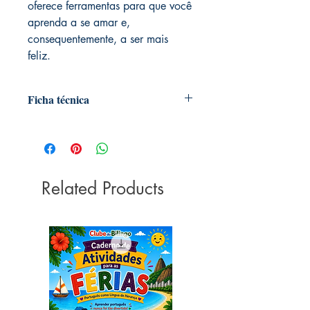
oferece ferramentas para que você
aprenda a se amar e,
consequentemente, a ser mais
feliz.
Ficha técnica
Editora ‏ : ‎ Benvirá; 1ª edição (26
setembro 2017)
Idioma ‏ : ‎ Português
Capa comum ‏ : ‎ 184 páginas
Related Products
ISBN-10 ‏ : ‎ 8557171781
ISBN-13 ‏ : ‎ 978-8557171787
Dimensões ‏ : ‎ 18 x 13.6 x 1.8 cm