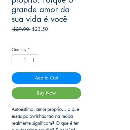
grande amor da
sua vida é você
Regular
Sale
 $29.90 
$23.50
Price
Price
Frete Free acima de $39
Quantity
*
Add to Cart
Buy Now
Autoestima, amor-próprio... o que
essas palavrinhas tão na moda
realmente significam? O que é ter