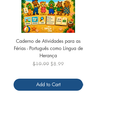
Caderno de Atividades para as
Caderno de Atividades 
Férias - Português como Língua de
do Mundo - 2026 (
Herança
Regular Price
Sale Price
$19.99
$8.99
Add to Cart
Follow us