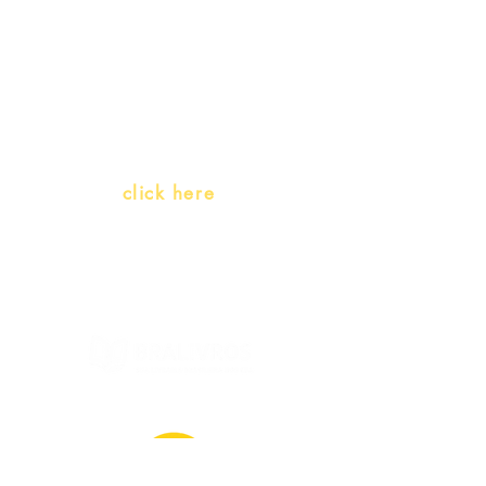
Teachers and PLH Initiatives
(Portuguese as a heritage
language)
Whatsapp:
click here
(Monday to Friday, 9:00 -17:30)