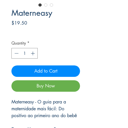
Materneasy
Price
$19.50
Frete Free acima de $39
Quantity
*
Add to Cart
Buy Now
Materneasy - O guia para a
maternidade mais fácil: Do
positivo ao primeiro ano do bebê