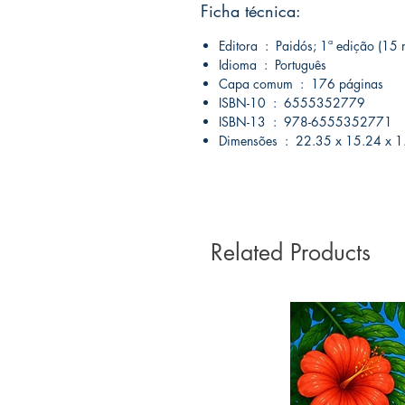
Ficha técnica:
Editora ‏ : ‎ Paidós; 1ª edição
Idioma ‏ : ‎ Português
Capa comum ‏ : ‎ 176 páginas
ISBN-10 ‏ : ‎ 6555352779
ISBN-13 ‏ : ‎ 978-6555352771
Dimensões ‏ : ‎ 22.35 x 15.24
Related Products