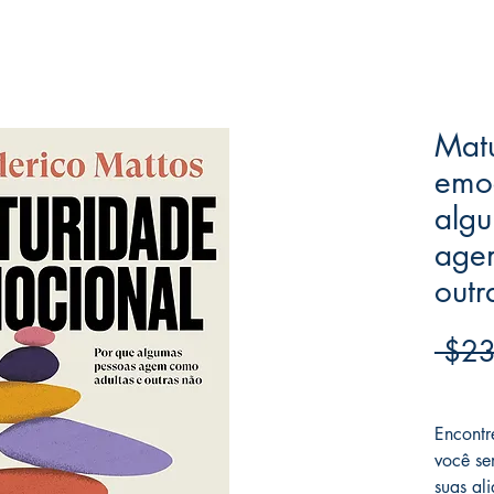
Mat
emoc
alg
age
outr
 $23
Frete F
Encontr
você se
suas al