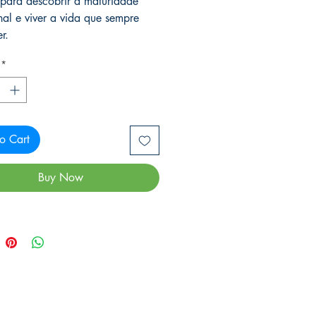
 para descobrir a maturidade
al e viver a vida que sempre
r.
*
o Cart
Buy Now