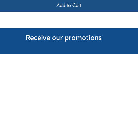
Add to Cart
Receive our promotions
My Account
Follow us
My Orders