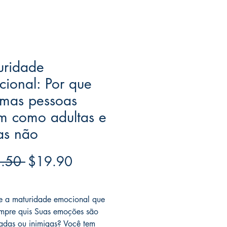
uridade
ional: Por que
umas pessoas
m como adultas e
as não
Regular
Sale
.50 
$19.90
Price
Price
ree acima de $39
e a maturidade emocional que
mpre quis Suas emoções são
iadas ou inimigas? Você tem