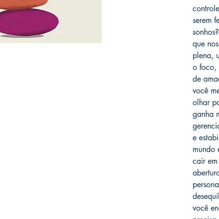
control
serem f
sonhos?
que nos
plena, 
o foco,
de amad
você me
olhar p
ganha m
gerenci
e estab
mundo e
cair em
abertur
persona
desequi
você en