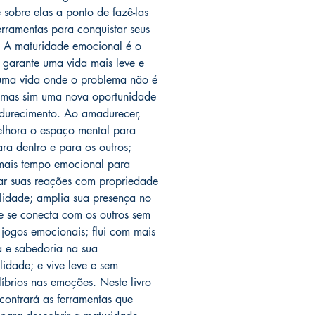
e sobre elas a ponto de fazê-las
erramentas para conquistar seus
 A maturidade emocional é o
 garante uma vida mais leve e
uma vida onde o problema não é
 mas sim uma nova oportunidade
urecimento. Ao amadurecer,
lhora o espaço mental para
ara dentro e para os outros;
ais tempo emocional para
ar suas reações com propriedade
ilidade; amplia sua presença no
 se conecta com os outros sem
 jogos emocionais; flui com mais
a e sabedoria na sua
lidade; e vive leve e sem
líbrios nas emoções. Neste livro
contrará as ferramentas que