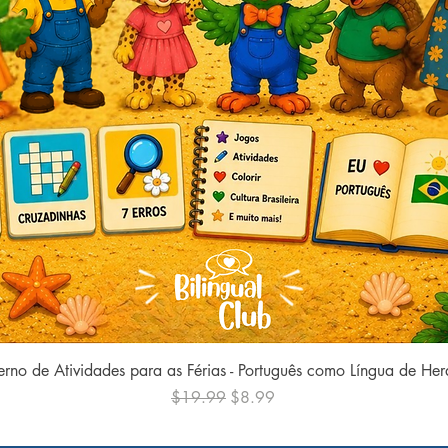
Quick View
rno de Atividades para as Férias - Português como Língua de He
Regular Price
Sale Price
$19.99
$8.99