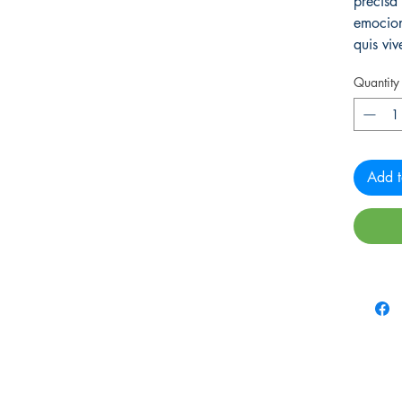
precisa
emocion
quis vive
Quantity
Add t