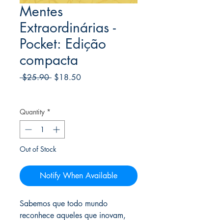
Mentes
Extraordinárias -
Pocket: Edição
compacta
Regular
Sale
 $25.90 
$18.50
Price
Price
Frete Free acima de $39
Quantity
*
Out of Stock
Notify When Available
Sabemos que todo mundo
reconhece aqueles que inovam,