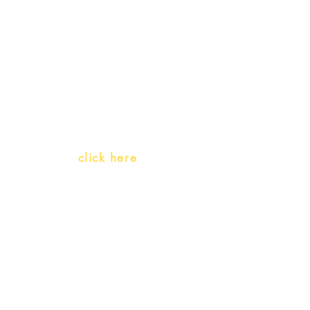
Teachers and PLH Initiatives
(Portuguese as a heritage
language)
Whatsapp:
click here
(Monday to Friday, 9:00 -17:30)