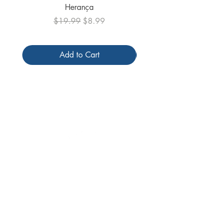
Herança
Regular Price
Sale Price
$19.99
$8.99
Add to Cart
Follow us
Receive our
promotions