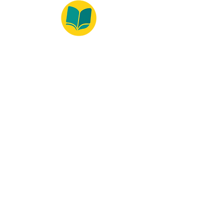
© 2022 – Bralivros – com sede no Texas,
Estados Unidos. Todos os direitos reservados.
100% Safe Environment
Payment Method
© 2021 by Bralivros - Based in
Texas, United States.