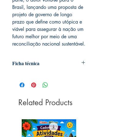
Brasil, lançando uma proposta de
projeto de governo de longo
prazo que define como utópica e
viável para assegurar à nação um
futuro melhor por meio de uma
reconciliação nacional sustentável.
Ficha técnica
Autoria: Eduardo Diogo
Editora ‏ : ‎ Citadel Editora; 1ª edição
(26 outubro 2018)
Idioma ‏ : ‎ Português
Related Products
Capa comum ‏ : ‎ 352 páginas
ISBN ‏ : ‎ 978-8568014684
Dimensões ‏ : ‎ 15.24 x 2.01 x 22.86
cm