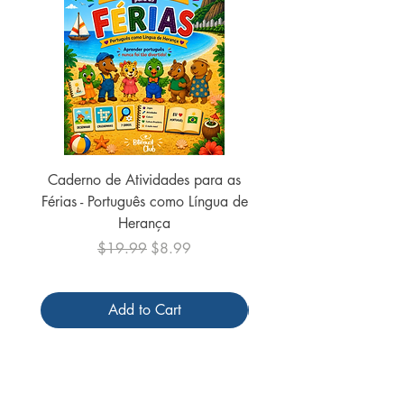
Caderno de Atividades para as
Caderno de Atividades 
Férias - Português como Língua de
do Mundo - 2026 (
Herança
Regular Price
Sale Price
$19.99
$8.99
Add to Cart
Follow us