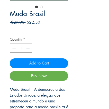
Muda Brasil
Regular
Sale
 $29.90 
$22.50
Price
Price
Frete Free acima de $39
Quantity
*
Add to Cart
Buy Now
Muda Brasil – A democracia dos
Estados Unidos, a eleição que
estremeceu o mundo e uma
proposta para a nação brasileira é