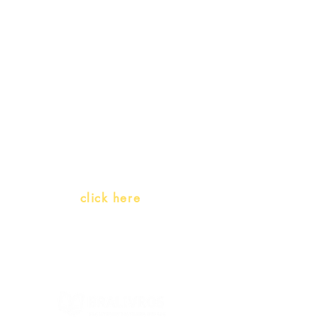
Receive our
promotions
Teachers and PLH Initiatives
(Portuguese as a heritage
language)
Whatsapp:
click here
(Monday to Friday, 9:00 -17:30)