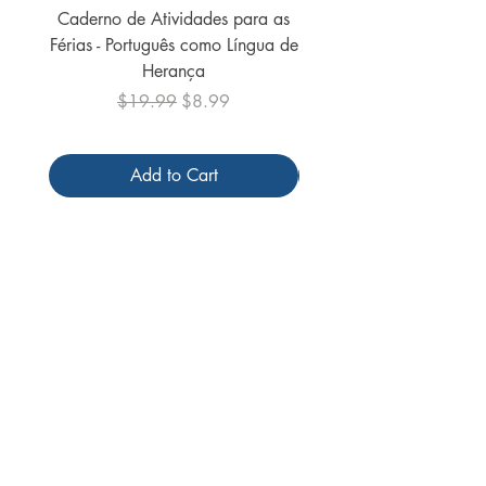
Caderno de Atividades para as
Caderno de Atividades 
Férias - Português como Língua de
do Mundo - 2026 (
Herança
Regular Price
Sale Price
$19.99
$8.99
Add to Cart
Follow us