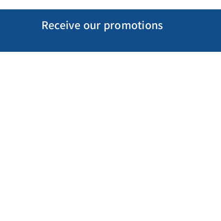
Receive our promotions
My Account
Follow us
My Orders
Gift Card