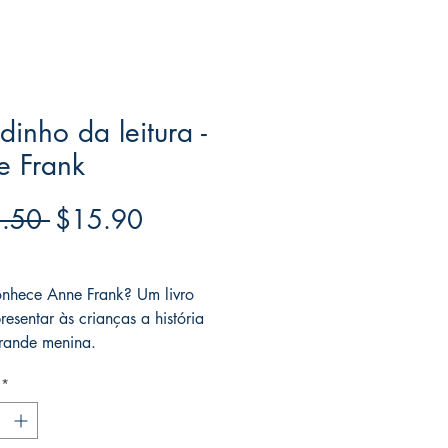
inho da leitura -
e Frank
Regular
Sale
.50 
$15.90
Price
Price
ree acima de $39
nhece Anne Frank? Um livro
resentar às crianças a história
rande menina.
*