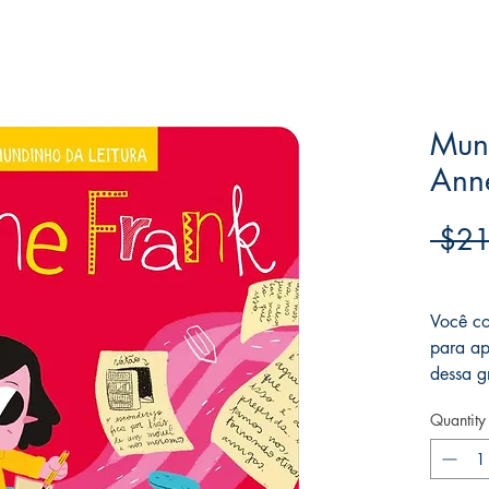
Mund
Ann
 $21
Frete F
Você co
para ap
dessa g
Quantity