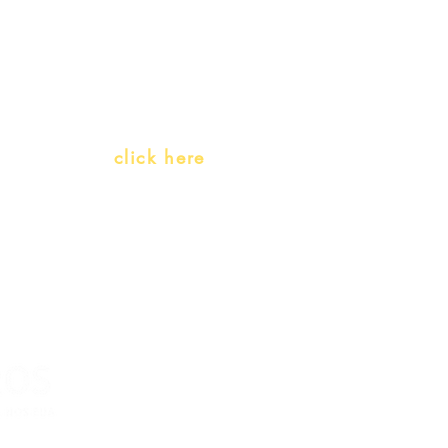
Receive our promotions
Teachers and PLH Initiatives
(Portuguese as a heritage language)
Whatsapp:
click here
(Monday to Friday, 9:00 -17:30)