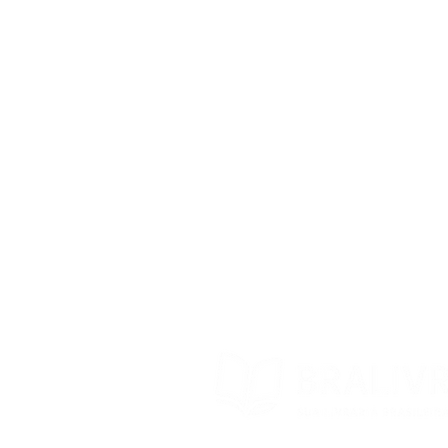
Frequently Asked
Questions
Shipping Deadline
Store Policy
Exchanges and returns
Contact