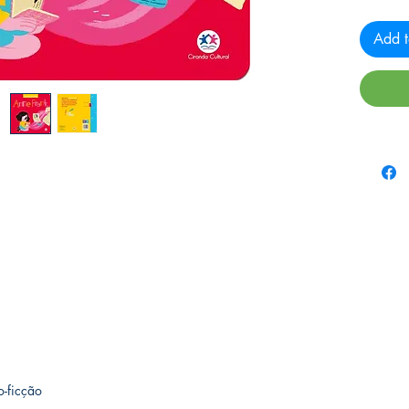
Add t
o-ficção