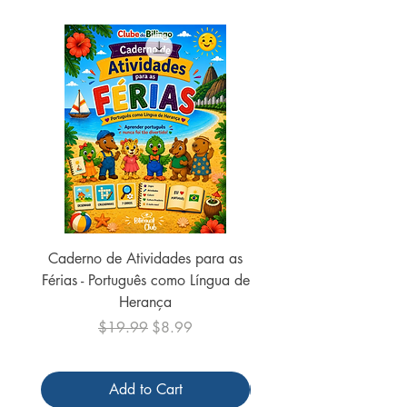
Caderno de Atividades para as
Caderno de Atividades 
Férias - Português como Língua de
do Mundo - 2026 (
Herança
Regular Price
Sale Price
$19.99
$8.99
Add to Cart