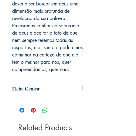
deveria ser buscar em deus uma
dimensão mais profunda de
revelação da sua palavra.
Precisamos confiar na soberania
de deus e aceitar o fato de que
nem sempre teremos todas as
respostas, mas sempre poderemos
caminhar na certeza de que ele
tem o melhor para nós, quer
compreendamos, quer não.
Ficha técnica:
Editora ‏ : ‎ Vida Livros; 1ª edição (1
junho 2019)
Idioma ‏ : ‎ Português
Capa comum ‏ : ‎ 192 páginas
Related Products
ISBN-13 ‏ : ‎ 978-8538303930
Dimensões ‏ : ‎ 20.8 x 13.6 x 1.2 cm