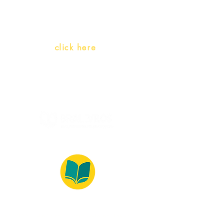
(Portuguese as a heritage
language)
Whatsapp:
click here
(Monday to Friday, 9:00 -17:30)
© 2022 – Bralivros – com sede no Texas,