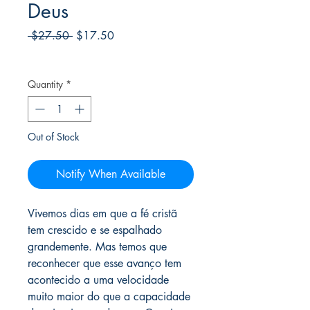
Deus
Regular
Sale
 $27.50 
$17.50
Price
Price
Frete Free acima de $39
Quantity
*
Out of Stock
Notify When Available
Vivemos dias em que a fé cristã
tem crescido e se espalhado
grandemente. Mas temos que
reconhecer que esse avanço tem
acontecido a uma velocidade
muito maior do que a capacidade