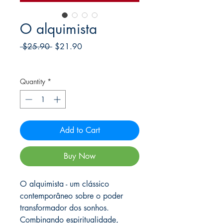
O alquimista
Regular
Sale
 $25.90 
$21.90
Price
Price
Frete Free acima de $39
Quantity
*
Add to Cart
Buy Now
O alquimista - um clássico
contemporâneo sobre o poder
transformador dos sonhos.
Combinando espiritualidade,