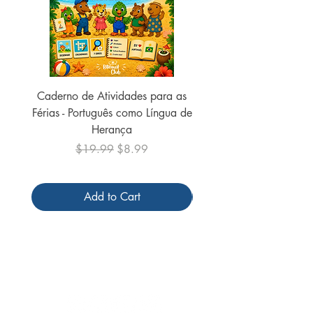
Caderno de Atividades para as
Caderno de Atividades 
Férias - Português como Língua de
do Mundo - 2026 (
Herança
Regular Price
Sale Price
$19.99
$8.99
Add to Cart
Follow us