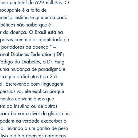
ndo um total de 629 milhões. O
eocupante é a falta de
mento: estima-se que um a cada
abéticos não saiba que é
r da doença. O Brasil está na
e países com maior quantidade de
 portadoras da doença.” –
ional Diabetes Federation (IDF)
digo do Diabetes, o Dr. Fung
 uma mudança de paradigma e
tra que o diabetes tipo 2 é
vel. Escrevendo com linguagem
 persuasiva, ele explica porque
amentos convencionais que
m da insulina ou de outras
para baixar o nível de glicose no
podem na verdade exacerbar o
a, levando a um ganho de peso
cativo e até a doenças cardíacas.