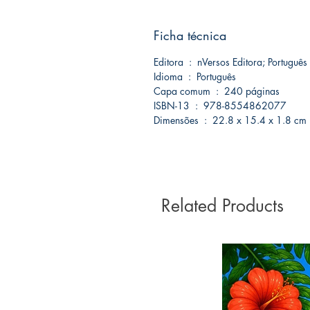
Ficha técnica
Editora ‏ : ‎ nVersos Editora; Po
Idioma ‏ : ‎ Português
Capa comum ‏ : ‎ 240 páginas
ISBN-13 ‏ : ‎ 978-8554862077
Dimensões ‏ : ‎ 22.8 x 15.4 x 1.8 cm
Related Products