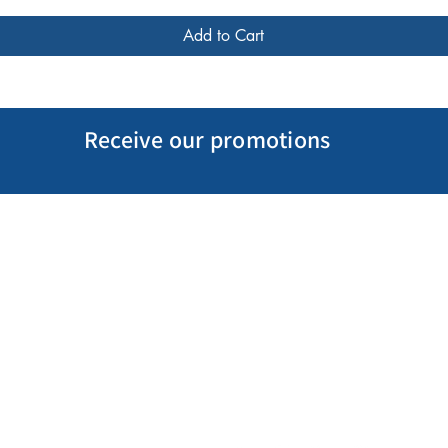
Add to Cart
Receive our promotions
My Account
Follow us