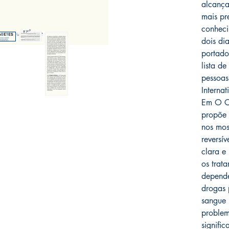
alcança
mais pr
conheci
dois di
portado
lista d
pessoas
Internat
Em O Có
propõe
nos mos
reversí
clara e
os trat
depende
drogas 
sangue 
problem
signifi