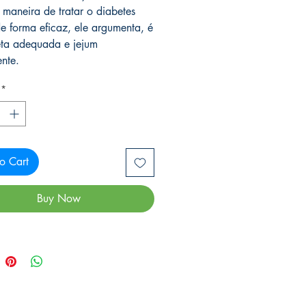
 maneira de tratar o diabetes
de forma eficaz, ele argumenta, é
ta adequada e jejum
ente.
*
o Cart
Buy Now