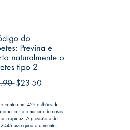
ódigo do
etes: Previna e
rta naturalmente o
etes tipo 2
Regular
Sale
.90 
$23.50
Price
Price
ree acima de $39
o conta com 425 milhões de
 diabéticos e o número de casos
com rapidez. A previsão é de
 2045 esse quadro aumente,