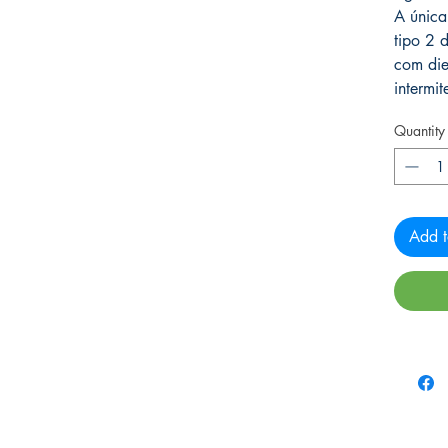
A única
tipo 2 
com die
intermit
Quantity
Add t