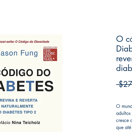
O c
Diab
reve
diab
 $27
Frete F
O mund
adultos
cresce 
que até