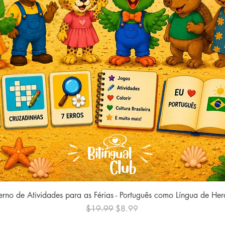
Quick View
rno de Atividades para as Férias - Português como Língua de He
Regular Price
Sale Price
$19.99
$8.99