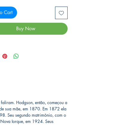
o Cart
Buy Now
a faliram. Hodgson, então, começou a
te de sua mãe, em 1870. Em 1872 ela
 1898. Seu segundo matrimônio, com o
, Nova Iorque, em 1924. Seus