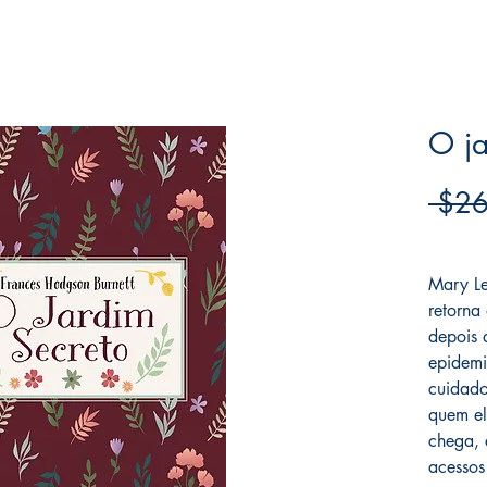
O ja
 $26
Frete F
Mary Le
retorna
depois 
epidemi
cuidado
quem e
chega, 
acessos