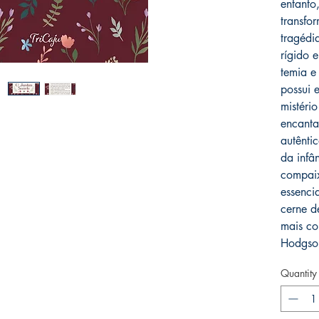
entanto
transfo
tragédi
rígido 
temia e
possui 
mistéri
encanta
autênti
da infâ
compai
essenci
cerne de
mais co
Hodgson
Quantity