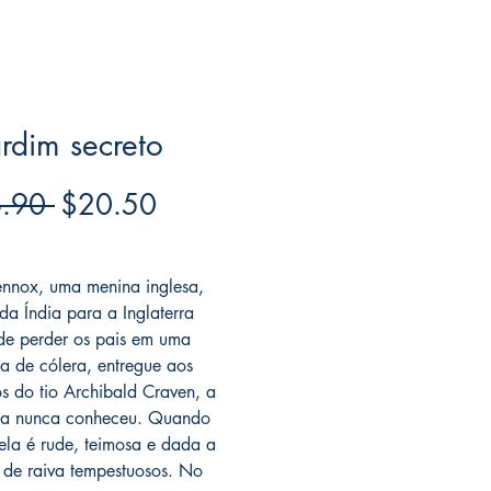
rdim secreto
Regular
Sale
.90 
$20.50
Price
Price
ree acima de $39
nnox, uma menina inglesa,
 da Índia para a Inglaterra
de perder os pais em uma
a de cólera, entregue aos
s do tio Archibald Craven, a
la nunca conheceu. Quando
ela é rude, teimosa e dada a
 de raiva tempestuosos. No