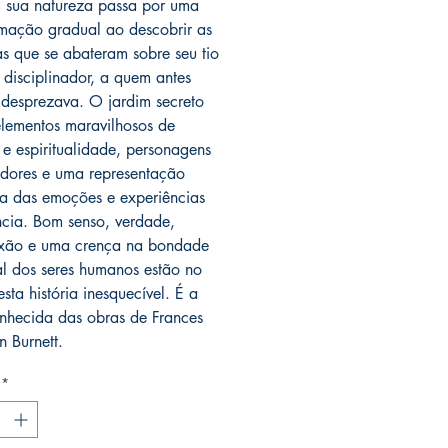
, sua natureza passa por uma
rmação gradual ao descobrir as
as que se abateram sobre seu tio
e disciplinador, a quem antes
 desprezava. O jardim secreto
elementos maravilhosos de
o e espiritualidade, personagens
dores e uma representação
ca das emoções e experiências
ncia. Bom senso, verdade,
xão e uma crença na bondade
al dos seres humanos estão no
sta história inesquecível. É a
nhecida das obras de Frances
 Burnett.
*