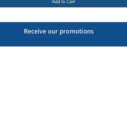
Add to Cart
Receive our promotions
My Account
Follow us
My Orders