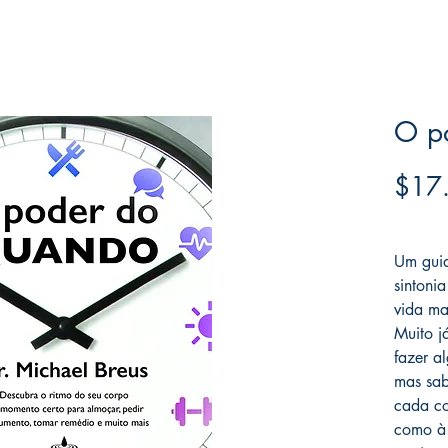
O p
$17
Frete F
Um guia
sintoni
vida mai
Muito j
fazer a
mas sab
cada co
como à