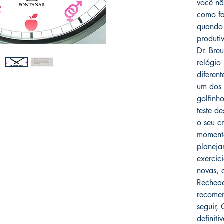
você nã
como fa
quando 
produti
Dr. Bre
relógio
diferen
um dos 
golfinh
teste d
o seu c
momento
planeja
exercíc
novas, 
Rechead
recomen
seguir,
definiti