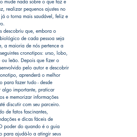
o mude nada sobre o que faz e
z, realizar pequenos ajustes no
já o torna mais saudável, feliz e
vo.
us descobriu que, embora o
 biológico de cada pessoa seja
te, a maioria de nós pertence a
seguintes cronotipos: urso, lobo,
o ou leão. Depois que fizer o
esenvolvido pelo autor e descobrir
ronotipo, aprenderá o melhor
 para fazer tudo - desde
r algo importante, praticar
ios e memorizar informações
até discutir com seu parceiro.
o de fatos fascinantes,
dações e dicas fáceis de
 O poder do quando é o guia
vo para ajudá-lo a atingir seus