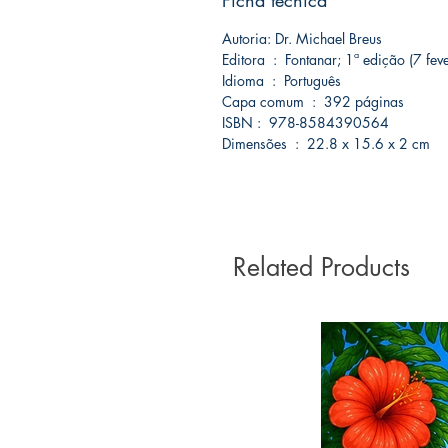
Ficha técnica
Autoria: Dr. Michael Breus
Editora ‏ : ‎ Fontanar; 1ª edição (7
Idioma ‏ : ‎ Português
Capa comum ‏ : ‎ 392 páginas
ISBN‏ : ‎ 978-8584390564
Dimensões ‏ : ‎ 22.8 x 15.6 x 2 cm
Related Products