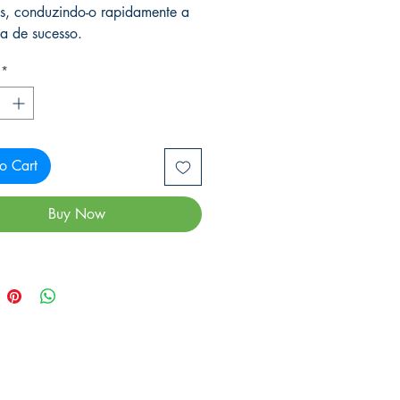
os, conduzindo-o rapidamente a
a de sucesso.
*
o Cart
Buy Now