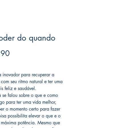
oder do quando
Price
.90
ree acima de $39
 inovador para recuperar a
a com seu ritmo natural e ter uma
s feliz e saudável.
á se falou sobre o que e como
lgo para ter uma vida melhor,
er o momento certo para fazer
isa possibilita elevar o que e o
 máxima potência. Mesmo que