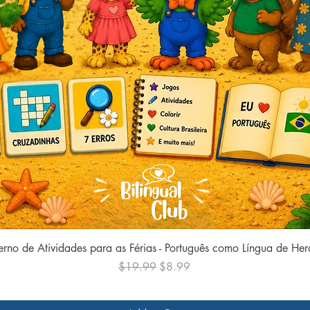
Quick View
rno de Atividades para as Férias - Português como Língua de He
Regular Price
Sale Price
$19.99
$8.99