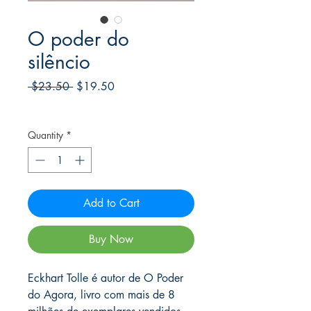
O poder do
silêncio
Regular
Sale
 $23.50 
$19.50
Price
Price
Frete Free acima de $39
Quantity
*
Add to Cart
Buy Now
Eckhart Tolle é autor de O Poder
do Agora, livro com mais de 8