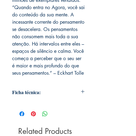
milhões de exemplares vendidos.
“Quando entra no Agora, você sai
do conteúdo da sua mente. A
incessante corrente do pensamento
se desacelera. Os pensamentos
não consomem mais toda a sua
atenção. Há intervalos entre eles –
espaços de silêncio e calma. Você
começa a perceber que o seu ser
é maior e mais profundo do que
seus pensamentos.” – Eckhart Tolle
Ficha técnica:
Editora ‏ : ‎ Editora Sextante; 1ª edição
(1 junho 2016)
Idioma ‏ : ‎ Português
Capa comum ‏ : ‎ 112 páginas
Related Products
ISBN-13 ‏ : ‎ 978-8543103617
Dimensões ‏ : ‎ 20.6 x 13.6 x 1 cm