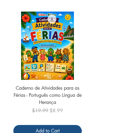
Caderno de Atividades para as
Caderno de Atividades 
Férias - Português como Língua de
do Mundo - 2026 (
Herança
Regular Price
Sale Price
$19.99
$8.99
Add to Cart