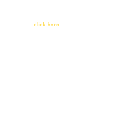
language)
Whatsapp:
click here
(Monday to Friday, 9:00 -17:30)
© 2022 – Bralivros – com sede no Texas,