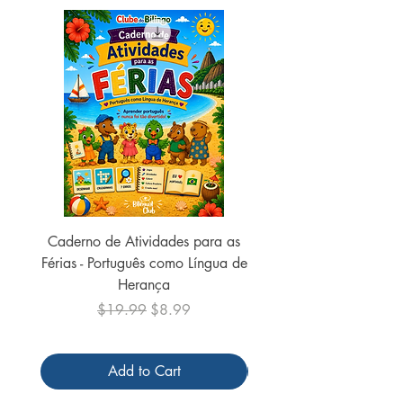
Caderno de Atividades para as
Caderno de Atividades 
Férias - Português como Língua de
do Mundo - 2026 (
Herança
Regular Price
Sale Price
$19.99
$8.99
Add to Cart