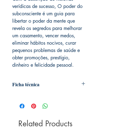
verídicas de sucesso, O poder do
subconsciente é um guia para
libertar o poder da mente que
revela os segredos para melhorar
um casamento, vencer medos,
eliminar hábitos nocivos, curar
pequenos problemas de saúde e
obter promoções, prestígio,
dinheiro e felicidade pessoal.
Ficha técnica
Autoria: Dr. Joseph Murphy
Editora ‏ : ‎ BestSeller; 107ª edição (22
janeiro 2019)
Idioma ‏ : ‎ Português
Related Products
Páginas ‏ : ‎ 308
ISBN ‏ : ‎ 978-8546501458
Dimensões ‏ : ‎ 22.6 x 15.4 x 1.8 cm