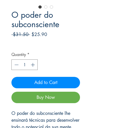
O poder do
subconsciente
Regular
Sale
 $31.50 
$25.90
Price
Price
Frete Free acima de $39
Quantity
*
Add to Cart
Buy Now
O poder do subconsciente lhe
ensinará técnicas para desenvolver
todo o potencial da sua mente,