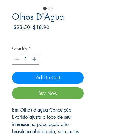
Olhos D'Agua
Regular
Sale
 $23.50 
$18.90
Price
Price
Frete Free acima de $39
Quantity
*
Add to Cart
Buy Now
Em Olhos d’água Conceição
Evaristo ajusta o foco de seu
interesse na população afro-
brasileira abordando, sem meias