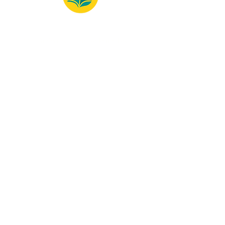
© 2022 – Bralivros – com sede no Texas,
Estados Unidos. Todos os direitos reservados.
100% Safe Environment
Payment Method
© 2021 by Bralivros - Based in
Texas, United States.