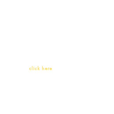
My Orders
Gift Card
Receive our promotions
Teachers and PLH Initiatives
(Portuguese as a heritage language)
Whatsapp:
click here
(Monday to Friday, 9:00 -17:30)