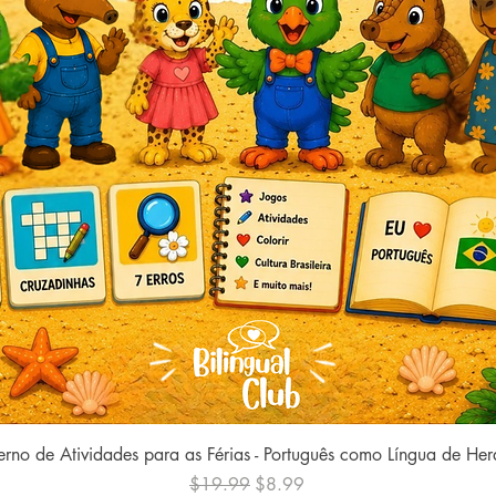
Quick View
rno de Atividades para as Férias - Português como Língua de He
Regular Price
Sale Price
$19.99
$8.99