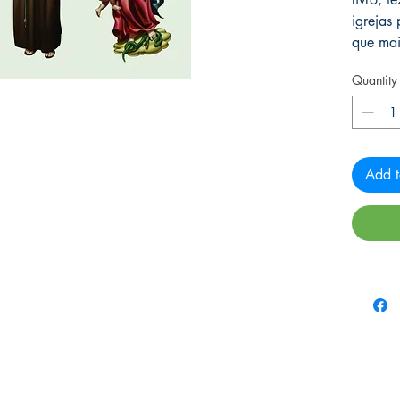
igrejas
que mais
Quantity
Add t