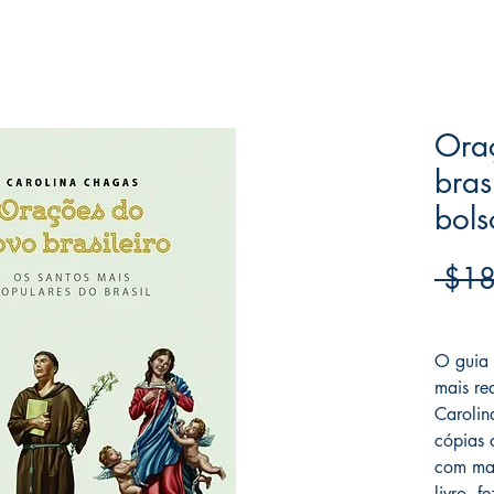
Ora
bras
bols
 $18
Frete F
O guia 
mais re
Carolin
cópias d
com mai
livro, 