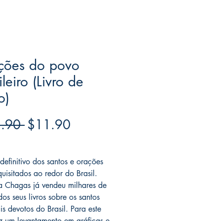
ções do povo
ileiro (Livro de
o)
Regular
Sale
.90 
$11.90
Price
Price
ree acima de $39
definitivo dos santos e orações
quisitados ao redor do Brasil.
a Chagas já vendeu milhares de
os seus livros sobre os santos
s devotos do Brasil. Para este
fez um levantamento em gráficas e