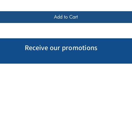
Add to Cart
Receive our promotions
My Account
Follow us